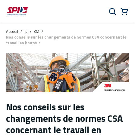
Aller au contenu principal
Skip to menu
Skip to footer
Panier
Rechercher
0 Items
Accueil
/
lp
/
3M
/
Nos conseils sur les changements de normes CSA concernant le
travail en hauteur
Nos conseils sur les
changements de normes CSA
concernant le travail en