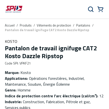
Aller au contenu principal
Skip to menu
Skip to footer
Panier
Rechercher
0 Items
Accueil
/
Produits
/
Vêtements de protection
/
Pantalons
/
Pantalon de travail ignifuge CAT2 Kosto Dazzle Ripstop
KOSTO
Pantalon de travail ignifuge CAT2
Kosto Dazzle Ripstop
Code SPI
:
VPKF21
Marque
:
Kosto
Applications
:
Opérations forestières, Industriel,
Maintenance, Soudure, Énergie Éolienne
Genre
:
Homme
Indice de protection contre l'arc électrique (cal/cm²)
:
12
Industrie
:
Construction, Fabrication, Pétrole et gaz,
Services publics