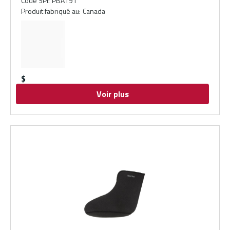
Code SPI
:
PBA191
Produit fabriqué au
:
Canada
$
Voir plus