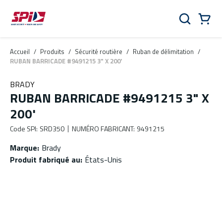
Aller au contenu principal
Skip to menu
Skip to footer
Panier
Rechercher
0 Items
Accueil
/
Produits
/
Sécurité routière
/
Ruban de délimitation
/
RUBAN BARRICADE #9491215 3" X 200'
BRADY
RUBAN BARRICADE #9491215 3" X
200'
Code SPI
:
SRD350
NUMÉRO FABRICANT
:
9491215
Marque
:
Brady
Produit fabriqué au
:
États-Unis