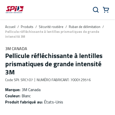
Aller au contenu principal
Skip to menu
Skip to footer
Panier
Rechercher
0 Items
Accueil
/
Produits
/
Sécurité routière
/
Ruban de délimitation
/
Pellicule réfléchissante à lentilles prismatiques de grande
intensité 3M
3M CANADA
Pellicule réfléchissante à lentilles
prismatiques de grande intensité
3M
Code SPI
:
SRC107
NUMÉRO FABRICANT
:
7000129516
Marque
:
3M Canada
Couleur
:
Blanc
Produit fabriqué au
:
États-Unis