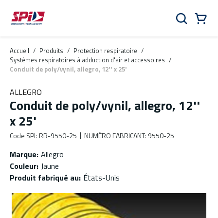
Aller au contenu principal
Skip to menu
Skip to footer
Panier
Rechercher
0 Items
Accueil
/
Produits
/
Protection respiratoire
/
Systèmes respiratoires à adduction d'air et accessoires
/
Conduit de poly/vynil, allegro, 12'' x 25'
ALLEGRO
Conduit de poly/vynil, allegro, 12''
x 25'
Code SPI
:
RR-9550-25
NUMÉRO FABRICANT
:
9550-25
Marque
:
Allegro
Couleur
:
Jaune
Produit fabriqué au
:
États-Unis