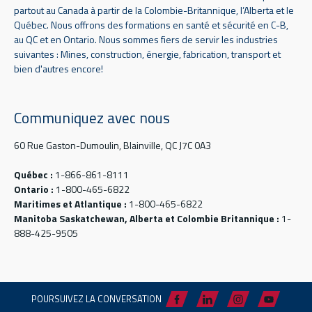
partout au Canada à partir de la Colombie-Britannique, l’Alberta et le
Québec. Nous offrons des formations en santé et sécurité en C-B,
au QC et en Ontario. Nous sommes fiers de servir les industries
suivantes : Mines, construction, énergie, fabrication, transport et
bien d'autres encore!
Communiquez avec nous
60 Rue Gaston-Dumoulin, Blainville, QC J7C 0A3
Québec :
1-866-861-8111
Ontario :
1-800-465-6822
Maritimes et Atlantique :
1-800-465-6822
Manitoba Saskatchewan, Alberta et Colombie Britannique :
1-
888-425-9505
POURSUIVEZ LA CONVERSATION