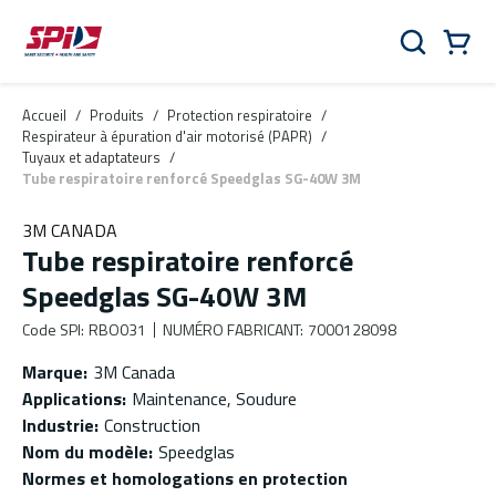
Aller au contenu principal
Skip to menu
Skip to footer
Panier
Rechercher
0 Items
Accueil
/
Produits
/
Protection respiratoire
/
Respirateur à épuration d'air motorisé (PAPR)
/
Tuyaux et adaptateurs
/
Tube respiratoire renforcé Speedglas SG-40W 3M
3M CANADA
Tube respiratoire renforcé
Speedglas SG-40W 3M
Code SPI
:
RBO031
NUMÉRO FABRICANT
:
7000128098
Marque
:
3M Canada
Applications
:
Maintenance, Soudure
Industrie
:
Construction
Nom du modèle
:
Speedglas
Normes et homologations en protection