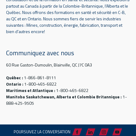
partout au Canada à partir de la Colombie-Britannique, l’Alberta et le
Québec. Nous offrons des formations en santé et sécurité en C-B,
au QC et en Ontario. Nous sommes fiers de servir les industries
suivantes : Mines, construction, énergie, fabrication, transport et
bien d'autres encore!
Communiquez avec nous
60 Rue Gaston-Dumoulin, Blainville, QC J7C 0A3
Québec :
1-866-861-8111
Ontario :
1-800-465-6822
Maritimes et Atlantique :
1-800-465-6822
Manitoba Saskatchewan, Alberta et Colombie Britannique :
1-
888-425-9505
POURSUIVEZ LA CONVERSATION