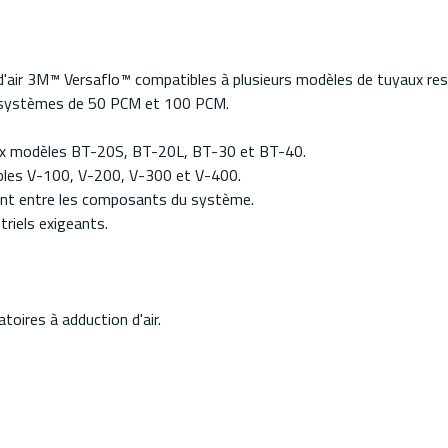
d'air 3M™ Versaflo™ compatibles à plusieurs modèles de tuyaux resp
es systèmes de 50 PCM et 100 PCM.
 aux modèles BT-20S, BT-20L, BT-30 et BT-40.
mbles V-100, V-200, V-300 et V-400.
stant entre les composants du système.
riels exigeants.
toires à adduction d'air.