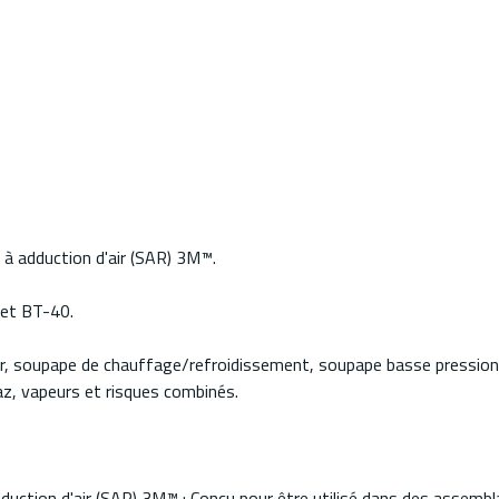
 à adduction d'air (SAR) 3M™.
 et BT-40.
ir, soupape de chauffage/refroidissement, soupape basse pression
az, vapeurs et risques combinés.
dduction d'air (SAR) 3M™ : Conçu pour être utilisé dans des assemb