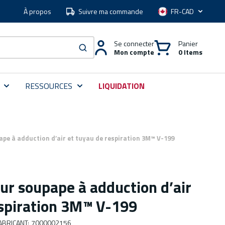
À propos
Suivre ma commande
Langue
Se connecter
Panier
Mon compte
0 Items
soumettre une recherche
RESSOURCES
LIQUIDATION
pe à adduction d’air et tuyau de respiration 3M™ V-199
ur soupape à adduction d’air
espiration 3M™ V-199
ABRICANT
:
7000002156