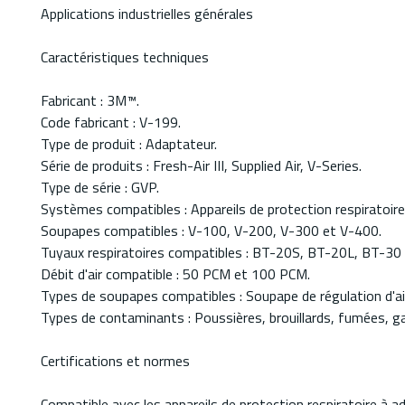
Applications industrielles générales
Caractéristiques techniques
Fabricant : 3M™.
Code fabricant : V-199.
Type de produit : Adaptateur.
Série de produits : Fresh-Air III, Supplied Air, V-Series.
Type de série : GVP.
Systèmes compatibles : Appareils de protection respiratoire
Soupapes compatibles : V-100, V-200, V-300 et V-400.
Tuyaux respiratoires compatibles : BT-20S, BT-20L, BT-30
Débit d'air compatible : 50 PCM et 100 PCM.
Types de soupapes compatibles : Soupape de régulation d'a
Types de contaminants : Poussières, brouillards, fumées, g
Certifications et normes
Compatible avec les appareils de protection respiratoire à a