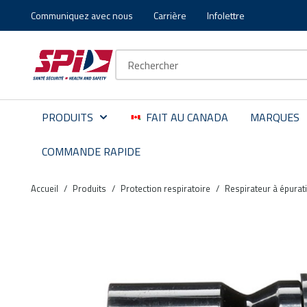
Communiquez avec nous
Carrière
Infolettre
Aller au contenu principal
Skip to menu
Skip to footer
Recherche sur le site
PRODUITS
FAIT AU CANADA
MARQUES
COMMANDE RAPIDE
Accueil
/
Produits
/
Protection respiratoire
/
Respirateur à épurat