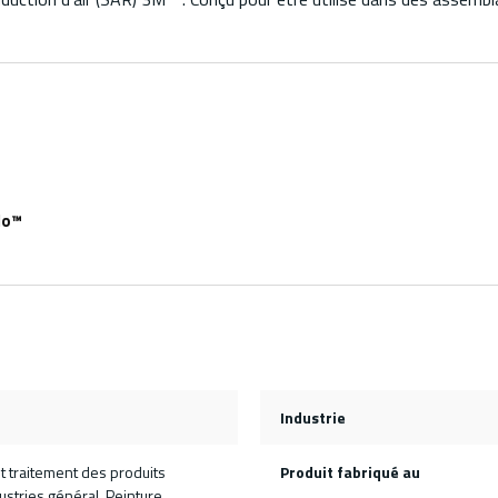
lo™
Industrie
t traitement des produits
Produit fabriqué au
ustries général, Peinture