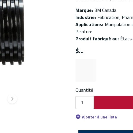
Marque
:
3M Canada
Industrie
:
Fabrication, Pha
Applications
:
Manipulation e
Peinture
Produit fabriqué au
:
États
$
Quantité
dente
Diapositive suivante
Ajouter à une liste