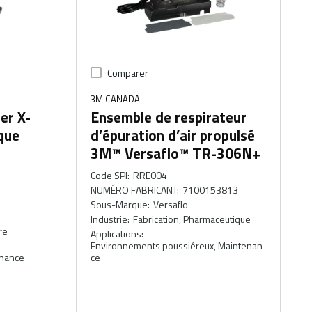
Comparer
3M CANADA
er X-
Ensemble de respirateur
que
d’épuration d’air propulsé
3M™ Versaflo™ TR-306N+
Code SPI
:
RRE004
2
NUMÉRO FABRICANT
:
7100153813
Sous-Marque
:
Versaflo
Industrie
:
Fabrication, Pharmaceutique
re
Applications
:
Environnements poussiéreux, Maintenan
enance
ce