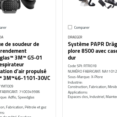
arer
Comparer
DA
DRAEGER
e de soudeur de
Système PAPR Dräg
 rendement
plore 8500 avec cas
glas™ 3M™ G5-01
dur
espirateur
Code SPI
:
RTR078
ation d’air propulsé
NUMÉRO FABRICANT
:
NA1101
™ 3M™46-1101-30VC
Sous-Marque
:
X-Plore
Industrie
:
YMT009
Construction, Fabrication, Miniè
FABRICANT
:
7100349986
Applications
:
Espaces clos, Industriel, Maint
rque
:
Adflo, Speedglas
on, Fabrication, Pétrole et gaz
ons
:
on de métal, Soudure