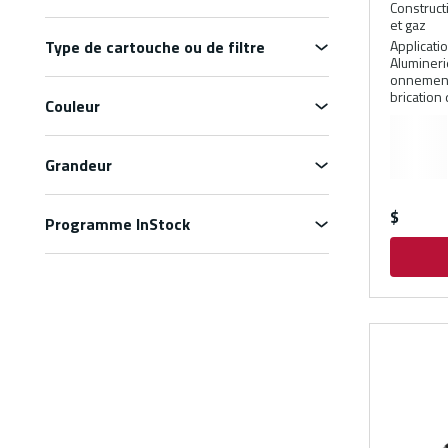
Constructi
et gaz
Type de cartouche ou de filtre
Applicati
Alumineri
onnement
brication
Couleur
Grandeur
$
Programme InStock