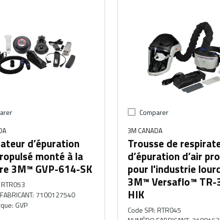
arer
Comparer
DA
3M CANADA
ateur d’épuration
Trousse de respirat
propulsé monté à la
d’épuration d’air pr
ure 3M™ GVP-614-SK
pour l'industrie lour
3M™ Versaflo™ TR
RTR053
HIK
FABRICANT
:
7100127540
rque
:
GVP
Code SPI
:
RTR045