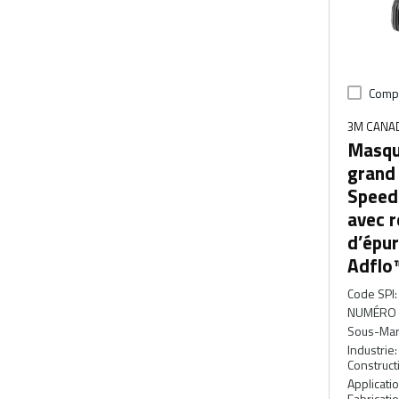
Comp
3M CANA
Masqu
grand
Speed
avec r
d’épur
Adflo
Code SPI
:
NUMÉRO 
Sous-Ma
Industrie
:
Constructi
Applicati
Fabricati