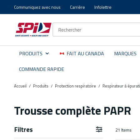
Communiquez avec nous
Carrière
Infolettre
Aller au contenu principal
Skip to menu
Skip to footer
Recherche sur le site
PRODUITS
FAIT AU CANADA
MARQUES
COMMANDE RAPIDE
Accueil
/
Produits
/
Protection respiratoire
/
Respirateur à épurat
Trousse complète PAPR
Filtres
21
Items
Aller aux résultats