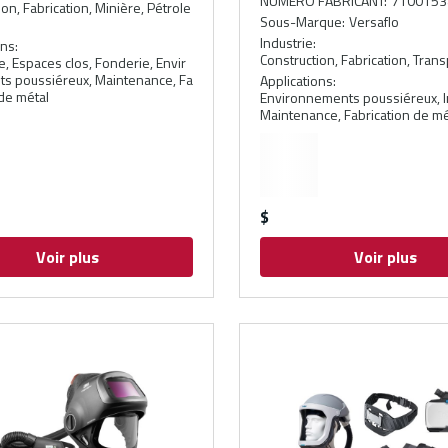
NUMÉRO FABRICANT
:
7100153
on, Fabrication, Minière, Pétrole
Sous-Marque
:
Versaflo
Industrie
:
ons
:
Construction, Fabrication, Trans
e, Espaces clos, Fonderie, Envir
s poussiéreux, Maintenance, Fa
Applications
:
 de métal
Environnements poussiéreux, In
Maintenance, Fabrication de mé
$
Voir plus
Voir plus