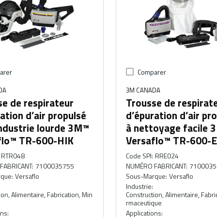
arer
Comparer
DA
3M CANADA
e de respirateur
Trousse de respirat
ation d’air propulsé
d’épuration d’air pr
ndustrie lourde 3M™
à nettoyage facile
flo™ TR-600-HIK
Versaflo™ TR-600-
RTR048
Code SPI
:
RRE024
FABRICANT
:
7100035755
NUMÉRO FABRICANT
:
7100035
rque
:
Versaflo
Sous-Marque
:
Versaflo
Industrie
:
on, Alimentaire, Fabrication, Min
Construction, Alimentaire, Fabri
rmaceutique
ons
:
Applications
: