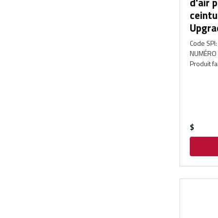
d'air 
ceint
Upgra
Code SPI
:
NUMÉRO 
Produit f
$