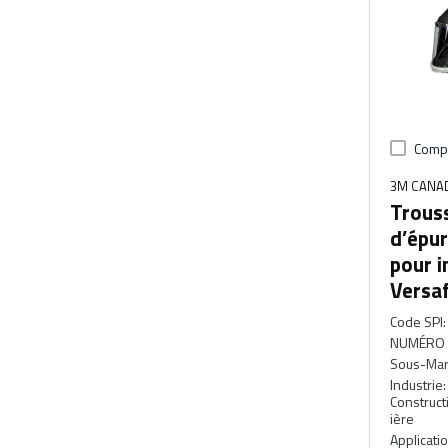
Comp
3M CANA
Trouss
d’épur
pour i
Versa
Code SPI
:
NUMÉRO 
Sous-Ma
Industrie
:
Constructi
ière
Applicati