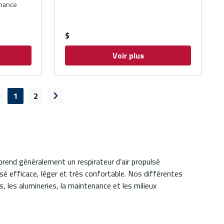
enance
$
Voir plus
1
2
age précédente
Page suivante
rend généralement un respirateur d’air propulsé
lsé efficace, léger et très confortable. Nos différentes
 les alumineries, la maintenance et les milieux