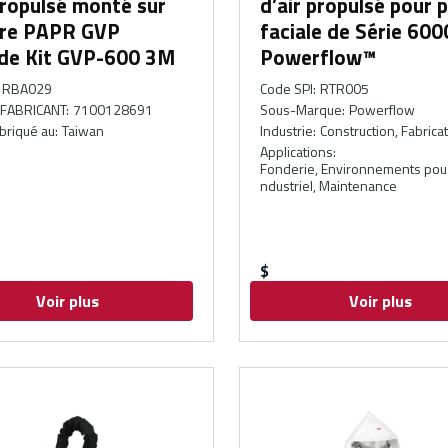
propulsé monté sur
d’air propulsé pour 
ure PAPR GVP
faciale de Série 60
de Kit GVP-600 3M
Powerflow™
RBA029
Code SPI
:
RTR005
FABRICANT
:
7100128691
Sous-Marque
:
Powerflow
abriqué au
:
Taiwan
Industrie
:
Construction, Fabrica
Applications
:
Fonderie, Environnements pous
ndustriel, Maintenance
$
Voir plus
Voir plus