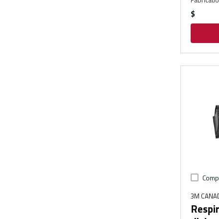
$
Comp
3M CANA
Respir