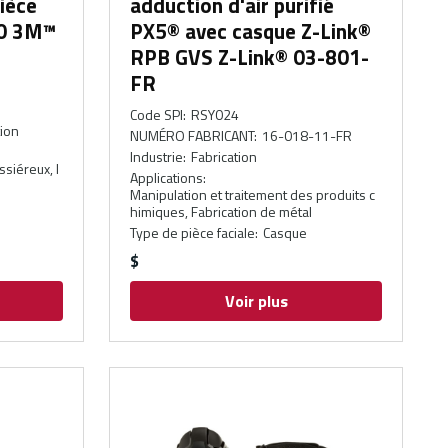
pièce
adduction d'air purifié
00 3M™
PX5® avec casque Z-Link®
RPB GVS Z-Link® 03-801-
FR
Code SPI
:
RSY024
tion
NUMÉRO FABRICANT
:
16-018-11-FR
Industrie
:
Fabrication
siéreux, I
Applications
:
Manipulation et traitement des produits c
himiques, Fabrication de métal
Type de pièce faciale
:
Casque
$
Voir plus