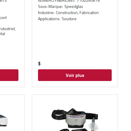
815
NUMÉRO FABRICANT
:
7100260616
Sous-Marque
:
Speedglas
Industrie
:
Construction, Fabrication
port
Applications
:
Soudure
dustriel,
tal
$
Voir plus