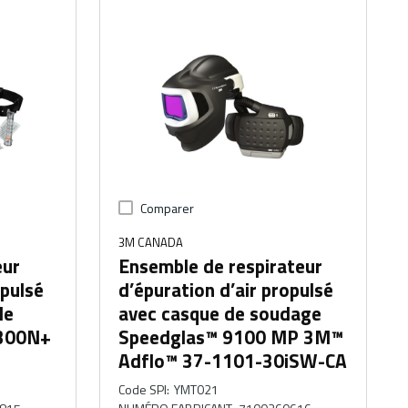
Comparer
3M CANADA
eur
Ensemble de respirateur
opulsé
d’épuration d’air propulsé
de
avec casque de soudage
-300N+
Speedglas™ 9100 MP 3M™
Adflo™ 37-1101-30iSW-CA
Code SPI
:
YMT021