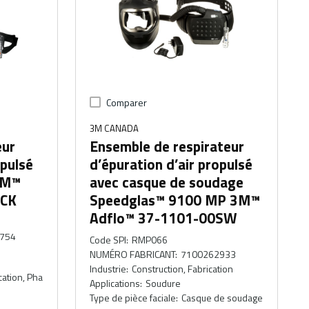
Comparer
3M CANADA
eur
Ensemble de respirateur
opulsé
d’épuration d’air propulsé
 3M™
avec casque de soudage
ECK
Speedglas™ 9100 MP 3M™
Adflo™ 37-1101-00SW
754
Code SPI
:
RMP066
NUMÉRO FABRICANT
:
7100262933
Industrie
:
Construction, Fabrication
cation, Pha
Applications
:
Soudure
Type de pièce faciale
:
Casque de soudage