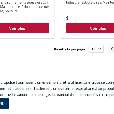
 Environnements poussiéreux, I
Industriel, Laboratoires, Maint
, Maintenance, Fabrication de mé
ure, Soudure
$
Voir plus
Voir plus
Résultats par page
P
propulsé fournissent un ensemble prêt à utiliser. Une trousse comp
e permet d’assembler facilement un système respiratoire à air propu
comme la soudure, le meulage, la manipulation de produits chimiques,
PR)