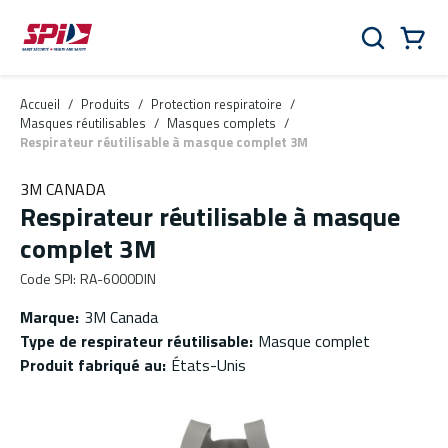
Aller au contenu principal
Skip to menu
Skip to footer
Panier
Rechercher
0 Items
Accueil
/
Produits
/
Protection respiratoire
/
Masques réutilisables
/
Masques complets
/
Respirateur réutilisable à masque complet 3M
3M CANADA
Respirateur réutilisable à masque
complet 3M
Code SPI
:
RA-6000DIN
Marque
:
3M Canada
Type de respirateur réutilisable
:
Masque complet
Produit fabriqué au
:
États-Unis