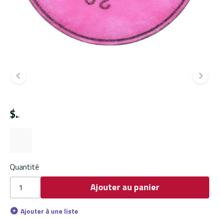
Diapositive précédente
Di
$
Quantité
Ajouter au panier
Ajouter à une liste