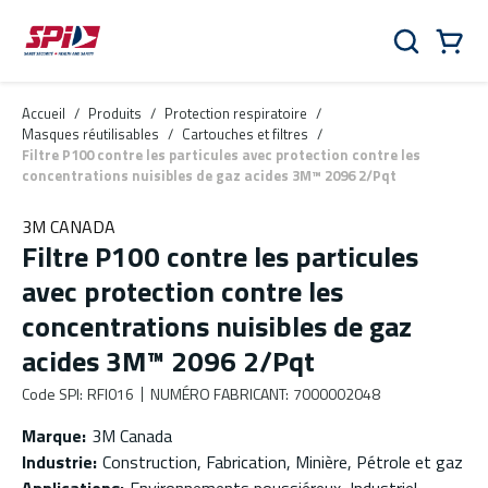
Aller au contenu principal
Skip to menu
Skip to footer
Panier
Rechercher
0 Items
Accueil
/
Produits
/
Protection respiratoire
/
Masques réutilisables
/
Cartouches et filtres
/
Filtre P100 contre les particules avec protection contre les
concentrations nuisibles de gaz acides 3M™ 2096 2/Pqt
3M CANADA
Filtre P100 contre les particules
avec protection contre les
concentrations nuisibles de gaz
acides 3M™ 2096 2/Pqt
Code SPI
:
RFI016
NUMÉRO FABRICANT
:
7000002048
Marque
:
3M Canada
Industrie
:
Construction, Fabrication, Minière, Pétrole et gaz