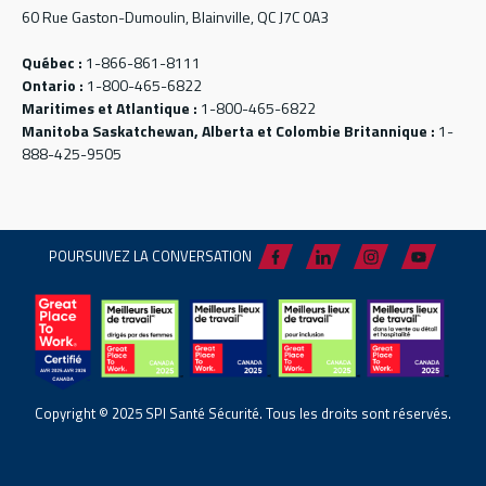
60 Rue Gaston-Dumoulin, Blainville, QC J7C 0A3
Québec :
1-866-861-8111
Ontario :
1-800-465-6822
Maritimes et Atlantique :
1-800-465-6822
Manitoba Saskatchewan, Alberta et Colombie Britannique :
1-
888-425-9505
POURSUIVEZ LA CONVERSATION
Copyright © 2025 SPI Santé Sécurité. Tous les droits sont réservés.