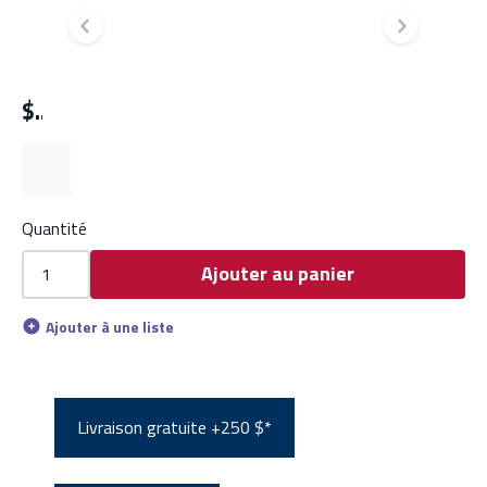
Diapositive précédente
Diapo
$
Quantité
Ajouter au panier
Ajouter à une liste
Livraison gratuite +250 $*