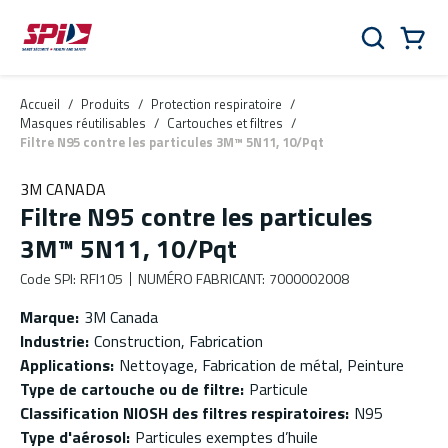
Aller au contenu principal
Skip to menu
Skip to footer
Panier
Rechercher
0 Items
Accueil
/
Produits
/
Protection respiratoire
/
Masques réutilisables
/
Cartouches et filtres
/
Filtre N95 contre les particules 3M™ 5N11, 10/Pqt
3M CANADA
Filtre N95 contre les particules
3M™ 5N11, 10/Pqt
Code SPI
:
RFI105
NUMÉRO FABRICANT
:
7000002008
Marque
:
3M Canada
Industrie
:
Construction, Fabrication
Applications
:
Nettoyage, Fabrication de métal, Peinture
Type de cartouche ou de filtre
:
Particule
Classification NIOSH des filtres respiratoires
:
N95
Type d'aérosol
:
Particules exemptes d’huile