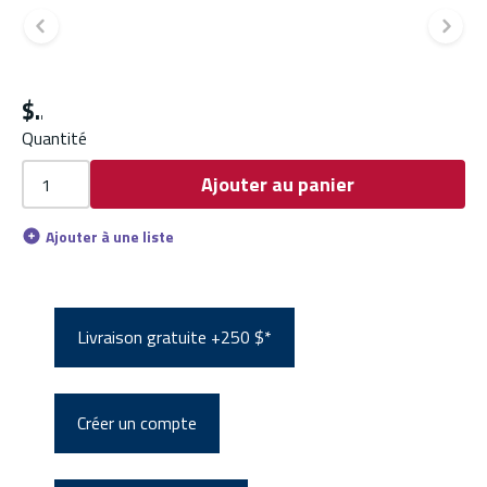
Diapositive précédente
Di
$
Quantité
Ajouter au panier
Ajouter à une liste
Livraison gratuite +250 $*
Créer un compte