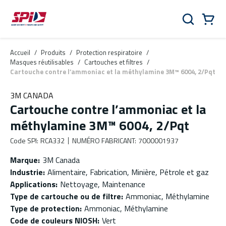
Aller au contenu principal
Skip to menu
Skip to footer
Panier
Rechercher
0 Items
Accueil
/
Produits
/
Protection respiratoire
/
Masques réutilisables
/
Cartouches et filtres
/
Cartouche contre l’ammoniac et la méthylamine 3M™ 6004, 2/Pqt
3M CANADA
Cartouche contre l’ammoniac et la
méthylamine 3M™ 6004, 2/Pqt
Code SPI
:
RCA332
NUMÉRO FABRICANT
:
7000001937
Marque
:
3M Canada
Industrie
:
Alimentaire, Fabrication, Minière, Pétrole et gaz
Applications
:
Nettoyage, Maintenance
Type de cartouche ou de filtre
:
Ammoniac, Méthylamine
Type de protection
:
Ammoniac, Méthylamine
Code de couleurs NIOSH
:
Vert