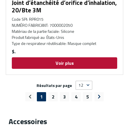
Joint d’étanchéité d’orifice d’inhalation,
20/Bte 3M
Code SPI
:
RPR015
NUMÉRO FABRICANT
:
7000002050
Matériau de la partie faciale
:
Silicone
Produit fabriqué au
:
États-Unis
Type de respirateur réutilisable
:
Masque complet
$
Voir plus
Résultats par page
1
2
3
4
5
Page précédente
Page suivante
Accessoires