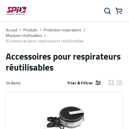
Aller au contenu principal
Skip to menu
Skip to footer
Panier
Rechercher
0 Items
Accueil
/
Produits
/
Protection respiratoire
/
Masques réutilisables
/
Accessoires pour respirateurs réutilisables
Accessoires pour respirateurs
réutilisables
54
Items
Trier & Filtrer
Vue grille
Vue de