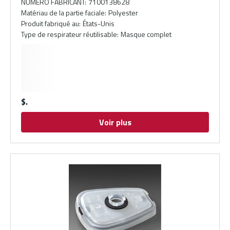
NUMÉRO FABRICANT
:
7100138628
Matériau de la partie faciale
:
Polyester
Produit fabriqué au
:
États-Unis
Type de respirateur réutilisable
:
Masque complet
$
Voir plus