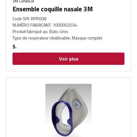
3M CANADA
Ensemble coquille nasale 3M
Code SPI
:
RPR008
NUMÉRO FABRICANT
:
7000002034
Produit fabriqué au
:
États-Unis
Type de respirateur réutilisable
:
Masque complet
$
Voir plus