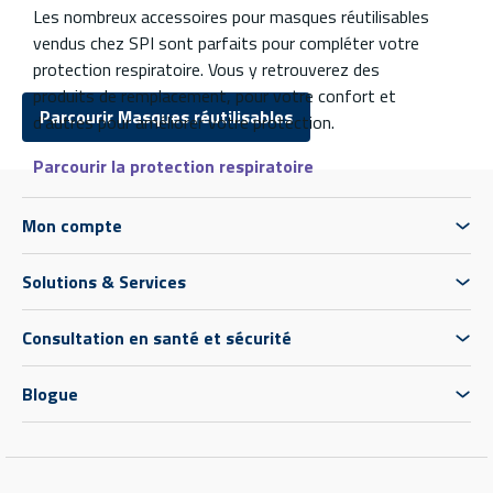
Les nombreux accessoires pour masques réutilisables
vendus chez SPI sont parfaits pour compléter votre
protection respiratoire. Vous y retrouverez des
produits de remplacement, pour votre confort et
Parcourir Masques réutilisables
d’autres pour améliorer votre protection.
Parcourir la protection respiratoire
Mon compte
Solutions & Services
Consultation en santé et sécurité
Blogue