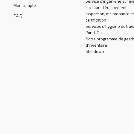
Service d’ingénierie sur m
Mon compte
Location d’équipement
Inspection, maintenance et
F.A.Q
certification
Services d'hygiène du trava
PunchOut
Notre programme de gesti
d’inventaire
Shutdown