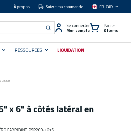
À propos
Suivre ma commande
Langue
Se connecter
Panier
Mon compte
0 Items
soumettre une recherche
RESSOURCES
LIQUIDATION
mousse
" x 6" à côtés latéral en
RO FABRICANT
:
PSP200-1016