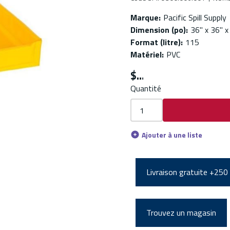
Marque
:
Pacific Spill Supply
Dimension (po)
:
36" x 36" x
Format (litre)
:
115
Matériel
:
PVC
$
Quantité
Ajouter à une liste
Livraison gratuite +250
Trouvez un magasin