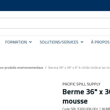
FORMATION
SOLUTIONS/SERVICES
À PROPOS
our produits environnementaux
/
Berme 36" x 36" x 6" à côtés latéral en 
PACIFIC SPILL SUPPLY
Berme 36" x 36
mousse
Code SPI
:
9300.006.001
NUMÉ