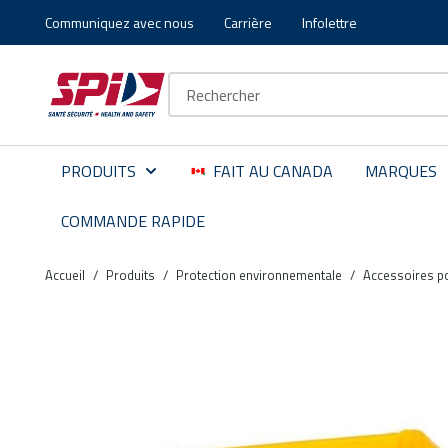
Communiquez avec nous
Carrière
Infolettre
Aller au contenu principal
Skip to menu
Skip to footer
Recherche sur le site
PRODUITS
FAIT AU CANADA
MARQUES
COMMANDE RAPIDE
Accueil
/
Produits
/
Protection environnementale
/
Accessoires p