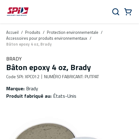
Aller au contenu principal
Skip to menu
Skip to footer
Panier
Rechercher
0 Items
Accueil
/
Produits
/
Protection environnementale
/
Accessoires pour produits environnementaux
/
Bâton epoxy 4 oz, Brady
BRADY
Bâton epoxy 4 oz, Brady
Code SPI
:
XPC012
NUMÉRO FABRICANT
:
PUTPAT
Marque
:
Brady
Produit fabriqué au
:
États-Unis