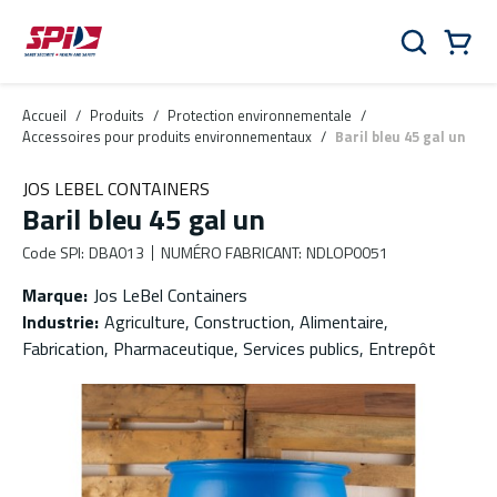
Aller au contenu principal
Skip to menu
Skip to footer
Panier
Rechercher
0 Items
Accueil
/
Produits
/
Protection environnementale
/
Accessoires pour produits environnementaux
/
Baril bleu 45 gal un
JOS LEBEL CONTAINERS
Baril bleu 45 gal un
Code SPI
:
DBA013
NUMÉRO FABRICANT
:
NDLOP0051
Marque
:
Jos LeBel Containers
Industrie
:
Agriculture, Construction, Alimentaire,
Fabrication, Pharmaceutique, Services publics, Entrepôt