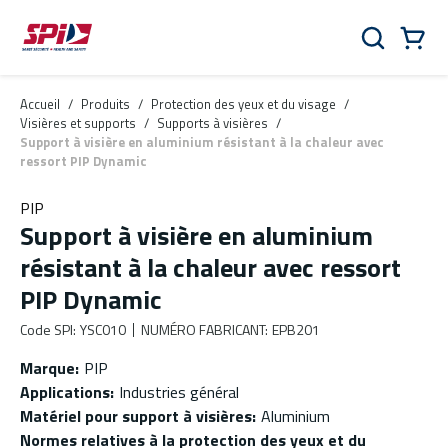
Aller au contenu principal
Skip to menu
Skip to footer
Panier
Rechercher
0 Items
Accueil
/
Produits
/
Protection des yeux et du visage
/
Visières et supports
/
Supports à visières
/
Support à visière en aluminium résistant à la chaleur avec
ressort PIP Dynamic
PIP
Support à visière en aluminium
résistant à la chaleur avec ressort
PIP Dynamic
Code SPI
:
YSC010
NUMÉRO FABRICANT
:
EPB201
Marque
:
PIP
Applications
:
Industries général
Matériel pour support à visières
:
Aluminium
Normes relatives à la protection des yeux et du