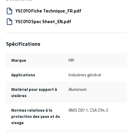
YSC010 Fiche Technique_FR.pdf
YSC010 Spec Sheet_EN.pdf
Spécifications
Marque
PIP
Applications
Industries général
Matériel pour support à
Aluminium
visières
Normes relatives à la
ANSI Z87.1, CSA Z94.3
protection des yeux et du
visage