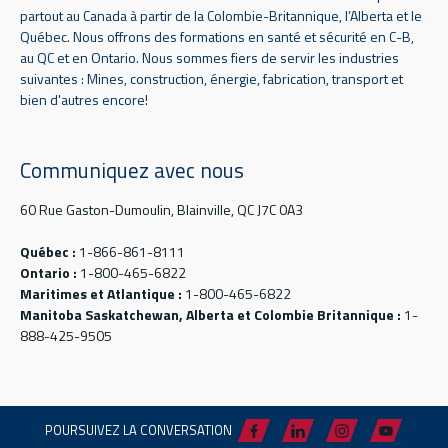
partout au Canada à partir de la Colombie-Britannique, l’Alberta et le
Québec. Nous offrons des formations en santé et sécurité en C-B,
au QC et en Ontario. Nous sommes fiers de servir les industries
suivantes : Mines, construction, énergie, fabrication, transport et
bien d'autres encore!
Communiquez avec nous
60 Rue Gaston-Dumoulin, Blainville, QC J7C 0A3
Québec :
1-866-861-8111
Ontario :
1-800-465-6822
Maritimes et Atlantique :
1-800-465-6822
Manitoba Saskatchewan, Alberta et Colombie Britannique :
1-
888-425-9505
POURSUIVEZ LA CONVERSATION