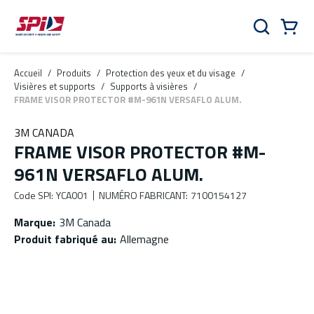
Aller au contenu principal
Skip to menu
Skip to footer
Panier
Rechercher
0 Items
Accueil
/
Produits
/
Protection des yeux et du visage
/
Visières et supports
/
Supports à visières
/
FRAME VISOR PROTECTOR #M-961N VERSAFLO ALUM.
3M CANADA
FRAME VISOR PROTECTOR #M-
961N VERSAFLO ALUM.
Code SPI
:
YCA001
NUMÉRO FABRICANT
:
7100154127
Marque
:
3M Canada
Produit fabriqué au
:
Allemagne