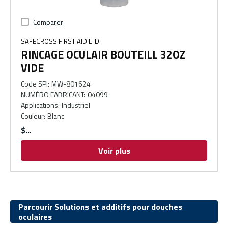
Comparer
SAFECROSS FIRST AID LTD.
RINCAGE OCULAIR BOUTEILL 32OZ
VIDE
Code SPI
:
MW-801624
NUMÉRO FABRICANT
:
04099
Applications
:
Industriel
Couleur
:
Blanc
$
Voir plus
Parcourir Solutions et additifs pour douches
oculaires