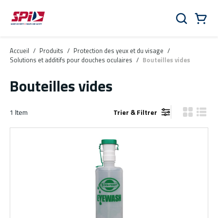
Aller au contenu principal
Skip to menu
Skip to footer
Panier
Rechercher
0 Items
Accueil
/
Produits
/
Protection des yeux et du visage
/
Solutions et additifs pour douches oculaires
/
Bouteilles vides
Bouteilles vides
1
Item
Trier & Filtrer
Vue grille
Vue de