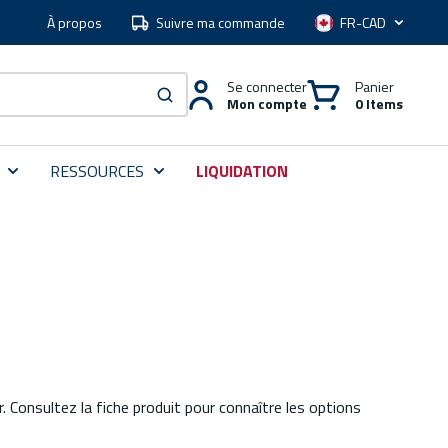
À propos
Suivre ma commande
Langue
Se connecter
Panier
Mon compte
0 Items
soumettre une recherche
RESSOURCES
LIQUIDATION
er. Consultez la fiche produit pour connaître les options