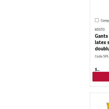
Comp
KOSTO
Gants 
latex 
doublu
Code SPI
:
$