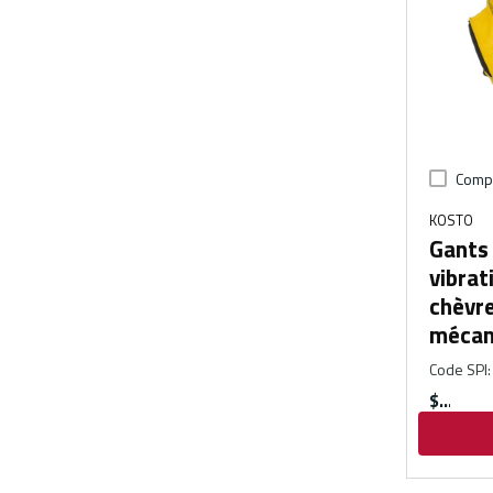
Comp
KOSTO
Gants 
vibrat
chèvre
mécan
Code SPI
:
$