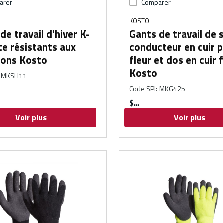
arer
Comparer
KOSTO
de travail d'hiver K-
Gants de travail de 
te résistants aux
conducteur en cuir p
ions Kosto
fleur et dos en cuir
Kosto
MKSH11
Code SPI
:
MKG425
$
Voir plus
Voir plus