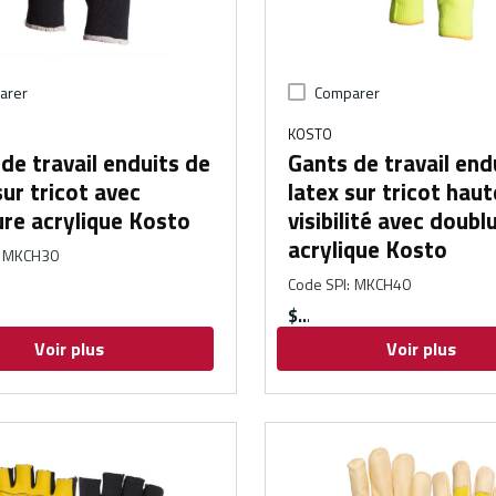
arer
Comparer
KOSTO
de travail enduits de
Gants de travail end
sur tricot avec
latex sur tricot haut
re acrylique Kosto
visibilité avec doubl
acrylique Kosto
MKCH30
Code SPI
:
MKCH40
$
Voir plus
Voir plus