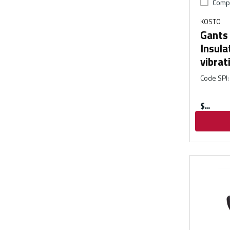
Comp
KOSTO
Gants 
Insula
vibrat
Code SPI
:
$