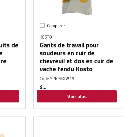
Comparer
KOSTO
uits de
Gants de travail pour
e
soudeurs en cuir de
ure
chevreuil et dos en cuir de
vache fendu Kosto
Code SPI
:
MKG519
$
Voir plus