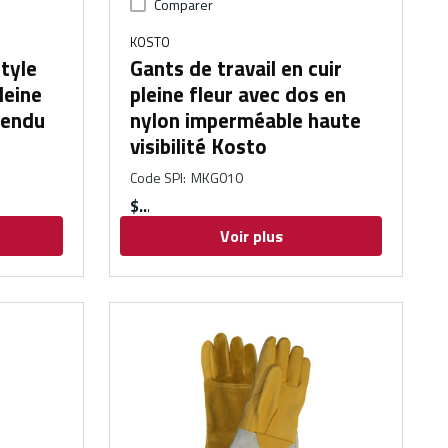
Comparer
KOSTO
style
Gants de travail en cuir
leine
pleine fleur avec dos en
 fendu
nylon imperméable haute
visibilité Kosto
Code SPI
:
MKG010
$
Voir plus