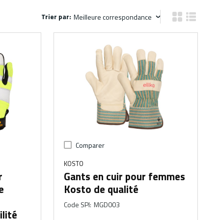
Trier par:
Trier par:
Vue grille des 
Vue de la 
Comparer
KOSTO
r
Gants en cuir pour femmes
e
Kosto de qualité
Code SPI
:
MGD003
ilité