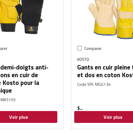
arer
Comparer
KOSTO
demi-doigts anti-
Gants en cuir pleine 
ions en cuir de
et dos en coton Kos
 Kosto pour la
Code SPI
:
MGG134
ique
MKS155
$
Voir plus
Voir plus