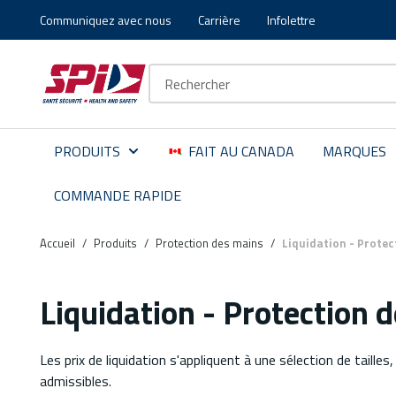
Communiquez avec nous
Carrière
Infolettre
Aller au contenu principal
Skip to menu
Skip to footer
Recherche sur le site
PRODUITS
FAIT AU CANADA
MARQUES
COMMANDE RAPIDE
Accueil
/
Produits
/
Protection des mains
/
Liquidation - Prote
Liquidation - Protection 
Les prix de liquidation s'appliquent à une sélection de tailles
admissibles.