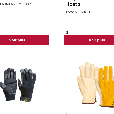
Kosto
FABRICANT
:
MGJ007
Code SPI
:
MKS105
$
Voir plus
Voir plus