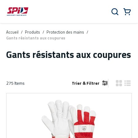
Aller au contenu principal
Skip to menu
Skip to footer
Panier
Rechercher
0 Items
Accueil
/
Produits
/
Protection des mains
/
Gants résistants aux coupures
Gants résistants aux coupures
275
Items
Trier & Filtrer
Vue grille
Vue de