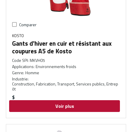
Comparer
KOSTO
Gants d'hiver en cuir et résistant aux
coupures A5 de Kosto
Code SPI
:
MKVH05
Applications
:
Environnements froids
Genre
:
Homme
Industrie
:
Construction, Fabrication, Transport, Services publics, Entrep
ôt
$
Voir plus