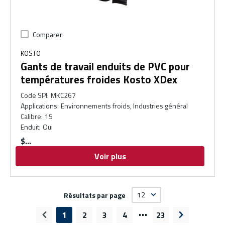
Comparer
KOSTO
Gants de travail enduits de PVC pour
températures froides Kosto XDex
Code SPI
:
MKC267
Applications
:
Environnements froids, Industries général
Calibre
:
15
Enduit
:
Oui
$
Voir plus
Résultats par page
…
1
2
3
4
23
Page précédente
Page suivan