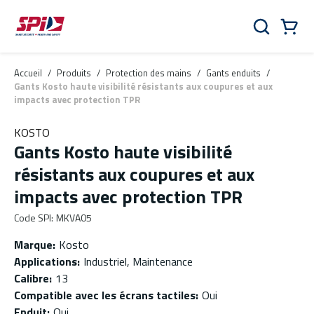
Aller au contenu principal
Skip to menu
Skip to footer
Panier
Rechercher
0 Items
Accueil
/
Produits
/
Protection des mains
/
Gants enduits
/
Gants Kosto haute visibilité résistants aux coupures et aux
impacts avec protection TPR
KOSTO
Gants Kosto haute visibilité
résistants aux coupures et aux
impacts avec protection TPR
Code SPI
:
MKVA05
Marque
:
Kosto
Applications
:
Industriel, Maintenance
Calibre
:
13
Compatible avec les écrans tactiles
:
Oui
Enduit
:
Oui