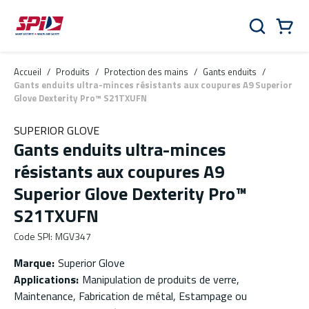
Aller au contenu principal
Skip to menu
Skip to footer
Panier
Rechercher
0 Items
Accueil
/
Produits
/
Protection des mains
/
Gants enduits
/
Gants enduits ultra-minces résistants aux coupures A9 Superior
Glove Dexterity Pro™ S21TXUFN
SUPERIOR GLOVE
Gants enduits ultra-minces
résistants aux coupures A9
Superior Glove Dexterity Pro™
S21TXUFN
Code SPI
:
MGV347
Marque
:
Superior Glove
Applications
:
Manipulation de produits de verre,
Maintenance, Fabrication de métal, Estampage ou