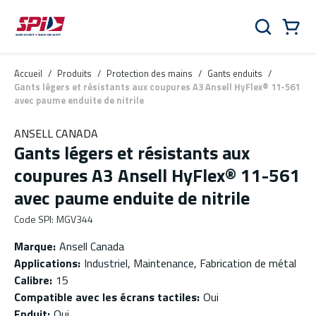
Aller au contenu principal
Skip to menu
Skip to footer
Panier
Rechercher
0 Items
Accueil
/
Produits
/
Protection des mains
/
Gants enduits
/
Gants légers et résistants aux coupures A3 Ansell HyFlex® 11-561
avec paume enduite de nitrile
ANSELL CANADA
Gants légers et résistants aux
coupures A3 Ansell HyFlex® 11-561
avec paume enduite de nitrile
Code SPI
:
MGV344
Marque
:
Ansell Canada
Applications
:
Industriel, Maintenance, Fabrication de métal
Calibre
:
15
Compatible avec les écrans tactiles
:
Oui
Enduit
:
Oui