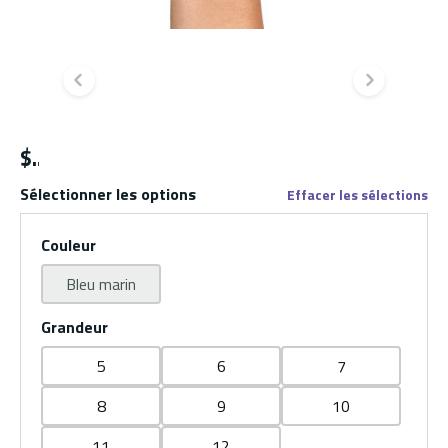
Diapositive précédente
Diapo
$
Sélectionner les options
Effacer les sélections
Couleur
Bleu marin
Grandeur
5
6
7
8
9
10
11
12