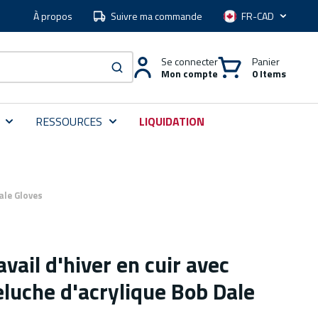
À propos
Suivre ma commande
Langue
Se connecter
Panier
Mon compte
0 Items
soumettre une recherche
RESSOURCES
LIQUIDATION
ale Gloves
vail d'hiver en cuir avec
luche d'acrylique Bob Dale