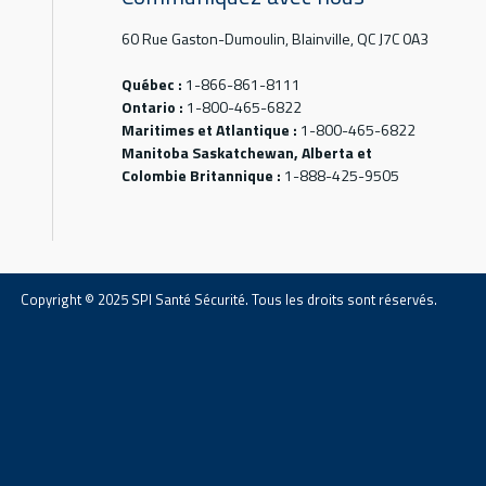
60 Rue Gaston-Dumoulin, Blainville, QC J7C 0A3
Québec :
1-866-861-8111
Ontario :
1-800-465-6822
Maritimes et Atlantique :
1-800-465-6822
Manitoba Saskatchewan, Alberta et
Colombie Britannique :
1-888-425-9505
Copyright © 2025 SPI Santé Sécurité. Tous les droits sont réservés.