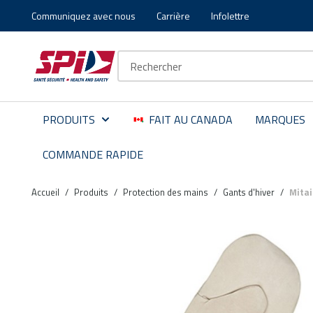
Communiquez avec nous
Carrière
Infolettre
Aller au contenu principal
Skip to menu
Skip to footer
Recherche sur le site
PRODUITS
FAIT AU CANADA
MARQUES
COMMANDE RAPIDE
Accueil
/
Produits
/
Protection des mains
/
Gants d'hiver
/
Mitai