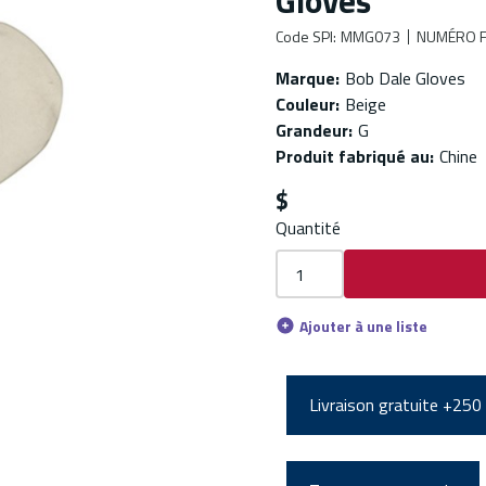
Gloves
Code SPI
:
MMG073
NUMÉRO F
Marque
:
Bob Dale Gloves
Couleur
:
Beige
Grandeur
:
G
Produit fabriqué au
:
Chine
$
Quantité
Ajouter à une liste
Livraison gratuite +250