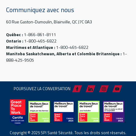
Communiquez avec nous
60 Rue Gaston-Dumoulin, Blainville, QC J7C 0A3
Québec :
1-866-861-8111
Ontario :
1-800-465-6822
Maritimes et Atlantique :
1-800-465-6822
Manitoba Saskatchewan, Alberta et Colombie Britannique :
1-
888-425-9505
POURSUIVEZ LA CONVERSATION
Copyright © 2025 SPI Santé Sécurité. Tous les droits sont réservés.