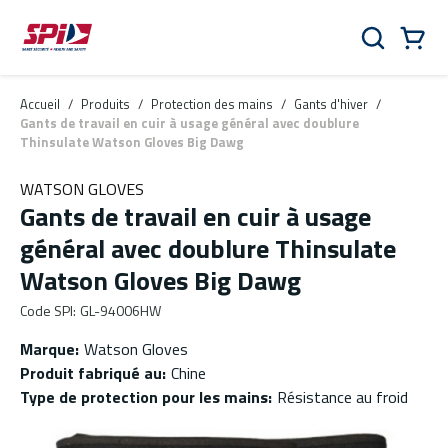
Aller au contenu principal
Skip to menu
Skip to footer
Panier
Rechercher
0 Items
Accueil
/
Produits
/
Protection des mains
/
Gants d'hiver
/
Gants de travail en cuir à usage général avec doublure
Thinsulate Watson Gloves Big Dawg
WATSON GLOVES
Gants de travail en cuir à usage
général avec doublure Thinsulate
Watson Gloves Big Dawg
Code SPI
:
GL-94006HW
Marque
:
Watson Gloves
Produit fabriqué au
:
Chine
Type de protection pour les mains
:
Résistance au froid