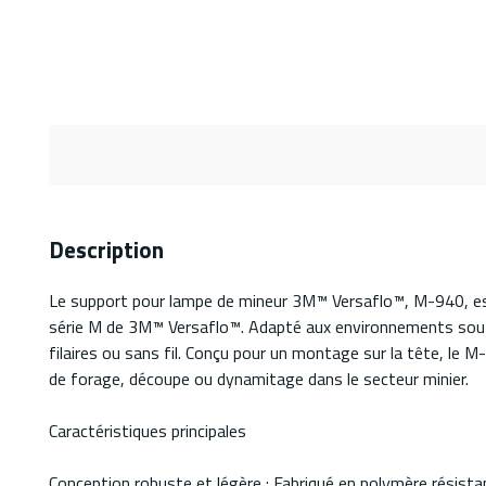
Description
Le support pour lampe de mineur 3M™ Versaflo™, M-940, est 
série M de 3M™ Versaflo™. Adapté aux environnements souterr
filaires ou sans fil. Conçu pour un montage sur la tête, le M-
de forage, découpe ou dynamitage dans le secteur minier.
Caractéristiques principales
Conception robuste et légère : Fabriqué en polymère résista