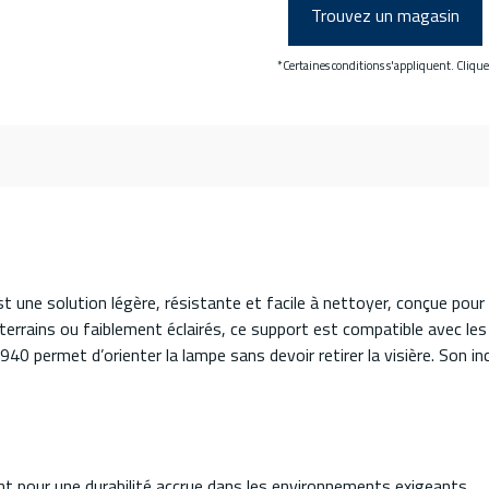
Trouvez un magasin
*Certaines conditions s'appliquent. Cliqu
une solution légère, résistante et facile à nettoyer, conçue pour 
ains ou faiblement éclairés, ce support est compatible avec les l
940 permet d’orienter la lampe sans devoir retirer la visière. Son in
nt pour une durabilité accrue dans les environnements exigeants.