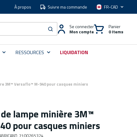
À propos
Suivre ma commande
Langue
Se connecter
Panier
Mon compte
0 Items
soumettre une recherche
RESSOURCES
LIQUIDATION
ère 3M™ Versaflo™ M-940 pour casques miniers
t de lampe minière 3M™
40 pour casques miniers
ABRICANT
:
7100265324