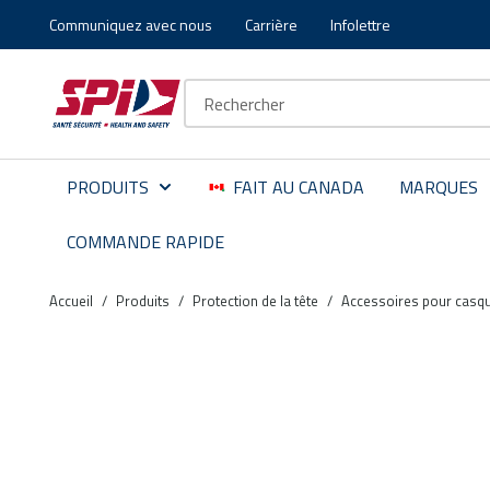
Communiquez avec nous
Carrière
Infolettre
Aller au contenu principal
Skip to menu
Skip to footer
Recherche sur le site
PRODUITS
FAIT AU CANADA
MARQUES
COMMANDE RAPIDE
Accueil
/
Produits
/
Protection de la tête
/
Accessoires pour casqu