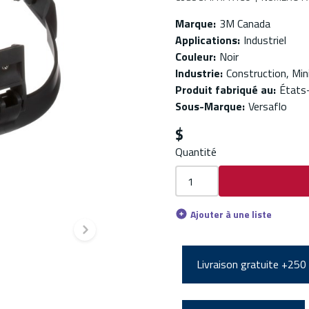
Marque
:
3M Canada
Applications
:
Industriel
Couleur
:
Noir
Industrie
:
Construction, Min
Produit fabriqué au
:
États
Sous-Marque
:
Versaflo
$
Quantité
Ajouter à une liste
Diapositive suivante
Livraison gratuite +250