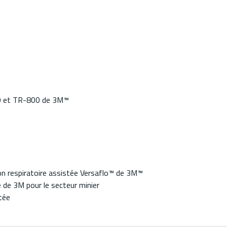
0 et TR-800 de 3M™
n respiratoire assistée Versaflo™ de 3M™
é de 3M pour le secteur minier
ntée