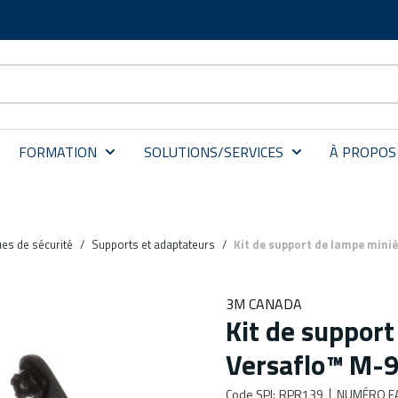
FORMATION
SOLUTIONS/SERVICES
À PROPOS
es de sécurité
/
Supports et adaptateurs
/
Kit de support de lampe mini
3M CANADA
Kit de suppor
Versaflo™ M-9
Code SPI
:
RPR139
NUMÉRO F