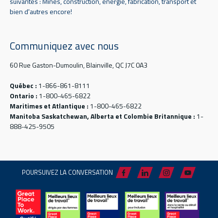
suivantes : Mines, construction, énergie, fabrication, transport et
bien d'autres encore!
Communiquez avec nous
60 Rue Gaston-Dumoulin, Blainville, QC J7C 0A3
Québec :
1-866-861-8111
Ontario :
1-800-465-6822
Maritimes et Atlantique :
1-800-465-6822
Manitoba Saskatchewan, Alberta et Colombie Britannique :
1-
888-425-9505
POURSUIVEZ LA CONVERSATION