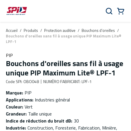
Aller au contenu principal
Skip to menu
Skip to footer
Panier
Rechercher
0 Items
Accueil
/
Produits
/
Protection auditive
/
Bouchons d’oreilles
/
Bouchons d'oreilles sans fil à usage unique PIP Maximum Lite®
LPF-1
PIP
Bouchons d'oreilles sans fil à usage
unique PIP Maximum Lite® LPF-1
Code SPI
:
OBO048
NUMÉRO FABRICANT
:
LPF-1
Marque
:
PIP
Applications
:
Industries général
Couleur
:
Vert
Grandeur
:
Taille unique
Indice de réduction du bruit dB
:
30
Industrie
:
Construction, Foresterie, Fabrication, Minière,