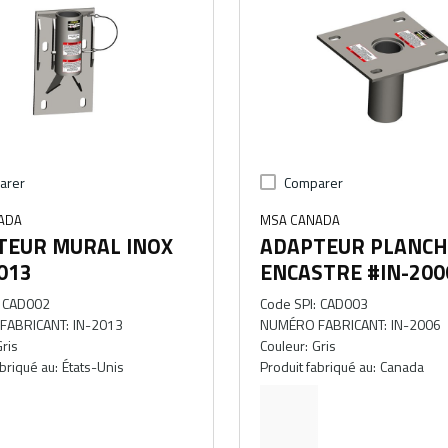
arer
Comparer
ADA
MSA CANADA
TEUR MURAL INOX
ADAPTEUR PLANCH
013
ENCASTRE #IN-200
CAD002
Code SPI
:
CAD003
FABRICANT
:
IN-2013
NUMÉRO FABRICANT
:
IN-2006
ris
Couleur
:
Gris
abriqué au
:
États-Unis
Produit fabriqué au
:
Canada