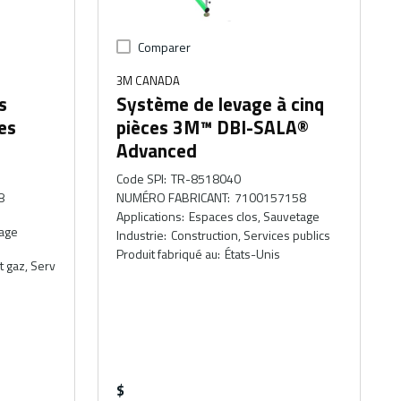
Comparer
3M CANADA
s
Système de levage à cinq
es
pièces 3M™ DBI-SALA®
Advanced
Code SPI
:
TR-8518040
8
NUMÉRO FABRICANT
:
7100157158
Applications
:
Espaces clos, Sauvetage
tage
Industrie
:
Construction, Services publics
Produit fabriqué au
:
États-Unis
t gaz, Serv
$