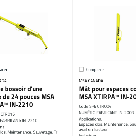
arer
Comparer
ADA
MSA CANADA
e bossoir d'une
Mât pour espaces c
e de 24 pouces MSA
MSA XTIRPA™ IN-2
A™ IN-2210
Code SPI
:
CTR004
NUMÉRO FABRICANT
:
IN-2003
CTR016
Applications
:
FABRICANT
:
IN-2210
Espaces clos, Maintenance, Sau
ons
:
avail en hauteur
los, Maintenance, Sauvetage, Tr
Industrie
: