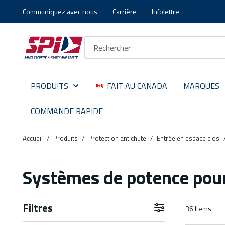
Communiquez avec nous
Carrière
Infolettre
Aller au contenu principal
Skip to menu
Skip to footer
Recherche sur le site
PRODUITS
FAIT AU CANADA
MARQUES
COMMANDE RAPIDE
Accueil
/
Produits
/
Protection antichute
/
Entrée en espace clos
Systèmes de potence pour
Filtres
36
Items
Aller aux résultats