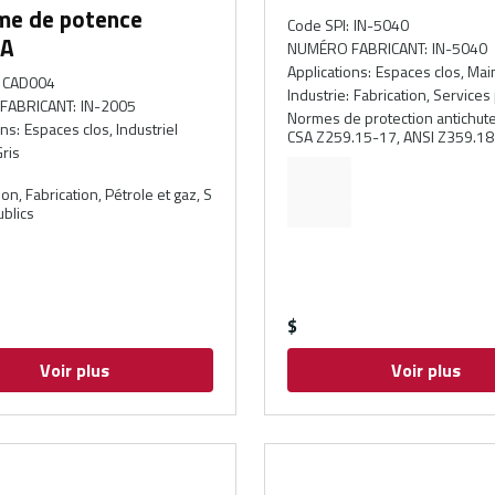
me de potence
Code SPI
:
IN-5040
PA
NUMÉRO FABRICANT
:
IN-5040
Applications
:
Espaces clos, Ma
CAD004
Industrie
:
Fabrication, Services
FABRICANT
:
IN-2005
Normes de protection antichut
ons
:
Espaces clos, Industriel
CSA Z259.15-17, ANSI Z359.18
ris
on, Fabrication, Pétrole et gaz, S
ublics
$
Voir plus
Voir plus