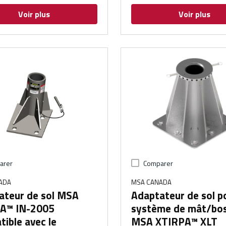
Voir plus
Voir plus
arer
Comparer
ADA
MSA CANADA
ateur de sol MSA
Adaptateur de sol p
A™ IN-2005
système de mât/bos
ible avec le
MSA XTIRPA™ XLT