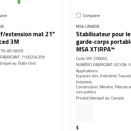
arer
Comparer
DA
MSA CANADA
nf/extension mat 21"
Stabilisateur pour le
ced 3M
garde-corps portabl
MSA XTIRPA™
TR-8518509
FABRICANT
:
7100204309
Code SPI
:
CPA002
abriqué au
:
États-Unis
NUMÉRO FABRICANT
:
A2108-1
Applications
:
Espaces clos, Industriel, Sauve
Industrie
:
Construction, Minière, Pétrole e
ices publics
Produit fabriqué au
:
Canada
$