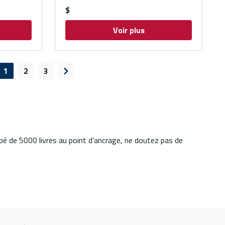
$
Voir plus
1
2
3
e précédente
Page suivante
pé de 5000 livres au point d’ancrage, ne doutez pas de