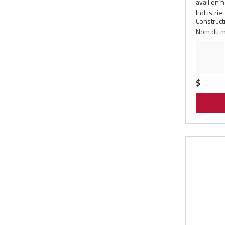
avail en 
Industrie
:
Constructi
Nom du m
$