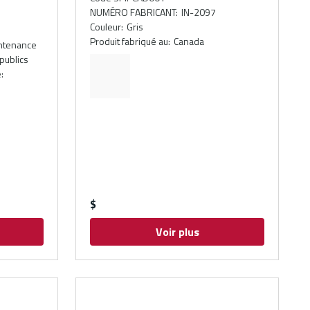
NUMÉRO FABRICANT
:
IN-2097
Couleur
:
Gris
Produit fabriqué au
:
Canada
intenance
 publics
e
:
$
Voir plus