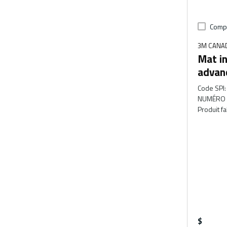
Comp
3M CANA
Mat i
advan
Code SPI
:
NUMÉRO 
Produit f
$