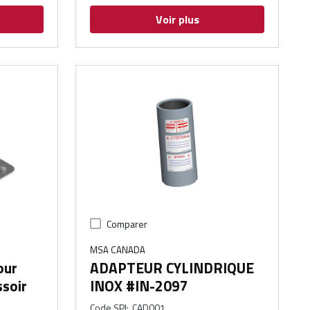
Voir plus
Comparer
MSA CANADA
our
ADAPTEUR CYLINDRIQUE
soir
INOX #IN-2097
Code SPI
:
CAD001