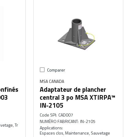
Comparer
MSA CANADA
onfinés
Adaptateur de plancher
003
central 3 po MSA XTIRPA™
IN-2105
Code SPI
:
CAD007
NUMÉRO FABRICANT
:
IN-2105
vetage, Tr
Applications
:
Espaces clos, Maintenance, Sauvetage