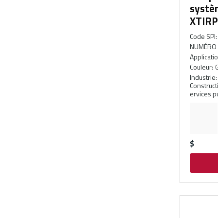
systè
XTIR
Code SPI
:
NUMÉRO 
Applicati
Couleur
:
G
Industrie
:
Constructi
ervices p
$