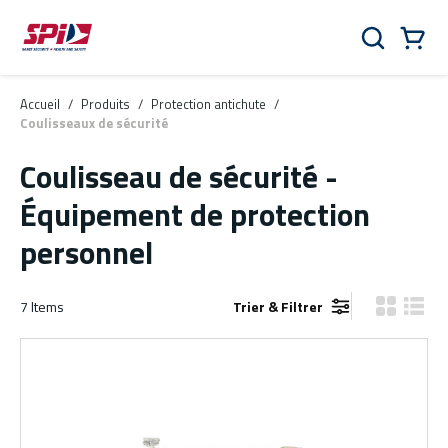
Aller au contenu principal
Skip to menu
Skip to footer
Panier
Rechercher
0 Items
Accueil
/
Produits
/
Protection antichute
/
Coulisseaux de sécurité
Coulisseau de sécurité -
Équipement de protection
personnel
7
Items
Trier & Filtrer
Vue grille
Vue de