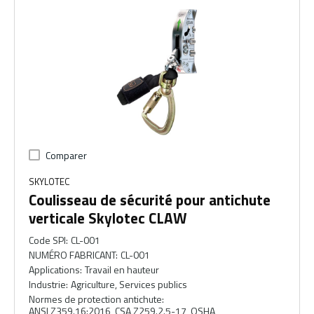
Comparer
SKYLOTEC
Coulisseau de sécurité pour antichute
verticale Skylotec CLAW
Code SPI
:
CL-001
NUMÉRO FABRICANT
:
CL-001
Applications
:
Travail en hauteur
Industrie
:
Agriculture, Services publics
Normes de protection antichute
:
ANSI Z359.16:2016, CSA Z259.2.5-17, OSHA