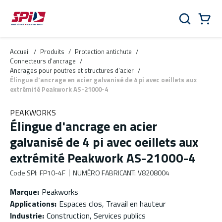
Aller au contenu principal
Skip to menu
Skip to footer
Panier
Rechercher
0 Items
Accueil
/
Produits
/
Protection antichute
/
Connecteurs d'ancrage
/
Ancrages pour poutres et structures d'acier
/
Élingue d'ancrage en acier galvanisé de 4 pi avec oeillets aux
extrémité Peakwork AS-21000-4
PEAKWORKS
Élingue d'ancrage en acier
galvanisé de 4 pi avec oeillets aux
extrémité Peakwork AS-21000-4
Code SPI
:
FP10-4F
NUMÉRO FABRICANT
:
V8208004
Marque
:
Peakworks
Applications
:
Espaces clos, Travail en hauteur
Industrie
:
Construction, Services publics