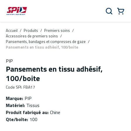
Aller au contenu principal
Skip to menu
Skip to footer
Panier
Rechercher
0 Items
Accueil
/
Produits
/
Premiers soins
/
Accessoires de premiers soins
/
Pansements, bandages et compresses de gaze
/
Pansements en tissu adhésif, 100/boite
PIP
Pansements en tissu adhésif,
100/boite
Code SPI
:
FBA17
Marque
:
PIP
Matériel
:
Tissus
Produit fabriqué au
:
Chine
Qte/boîte
:
100