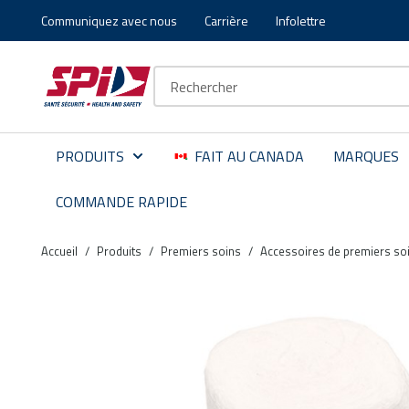
Communiquez avec nous
Carrière
Infolettre
Aller au contenu principal
Skip to menu
Skip to footer
Recherche sur le site
PRODUITS
FAIT AU CANADA
MARQUES
COMMANDE RAPIDE
Accueil
/
Produits
/
Premiers soins
/
Accessoires de premiers so