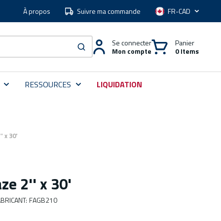
À propos
Suivre ma commande
Langue
Se connecter
Panier
Mon compte
0 Items
soumettre une recherche
RESSOURCES
LIQUIDATION
 x 30'
e 2'' x 30'
BRICANT
:
FAGB210