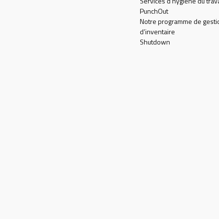
Services d'hygiène du trava
PunchOut
Notre programme de gesti
d’inventaire
Shutdown