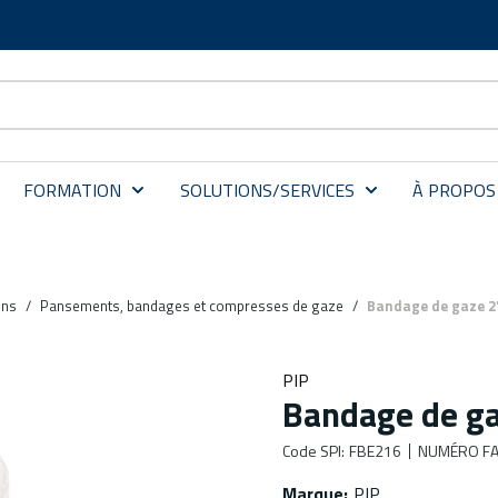
FORMATION
SOLUTIONS/SERVICES
À PROPOS
ins
/
Pansements, bandages et compresses de gaze
/
Bandage de gaze 2''
PIP
Bandage de gaz
Code SPI
:
FBE216
NUMÉRO FA
Marque
:
PIP