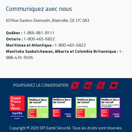
Communiquez avec nous
60 Rue Gaston-Dumoulin, Blainville, QC J7C 0A3
Québec :
1-866-861-8111
Ontario :
1-800-465-6822
Maritimes et Atlantique :
1-800-465-6822
Manitoba Saskatchewan, Alberta et Colombie Britannique :
1-
888-425-9505
POURSUIVEZ LA CONVERSATION
Copyright © 2025 SPI Santé Sécurité. Tous les droits sont réservés.