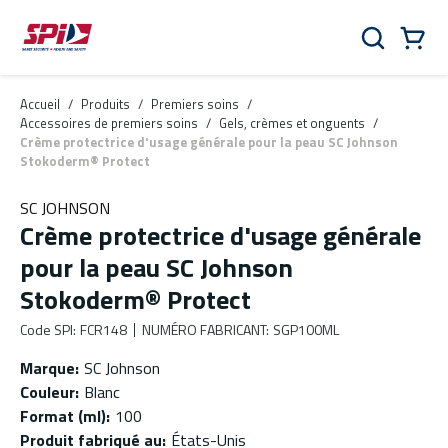
Aller au contenu principal
Skip to menu
Skip to footer
Panier
Rechercher
0 Items
Accueil
/
Produits
/
Premiers soins
/
Accessoires de premiers soins
/
Gels, crèmes et onguents
/
Crème protectrice d'usage générale pour la peau SC Johnson
Stokoderm® Protect
SC JOHNSON
Crème protectrice d'usage générale
pour la peau SC Johnson
Stokoderm® Protect
Code SPI
:
FCR148
NUMÉRO FABRICANT
:
SGP100ML
Marque
:
SC Johnson
Couleur
:
Blanc
Format (ml)
:
100
Produit fabriqué au
:
États-Unis