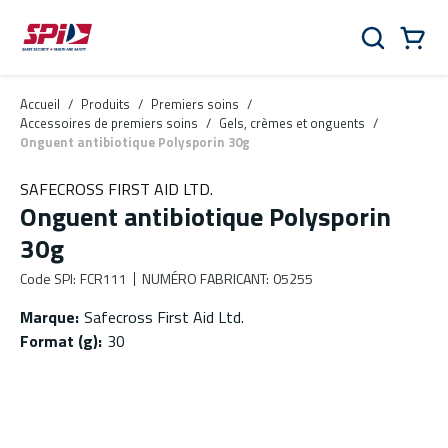
Aller au contenu principal
Skip to menu
Skip to footer
Panier
Rechercher
0 Items
Accueil
/
Produits
/
Premiers soins
/
Accessoires de premiers soins
/
Gels, crèmes et onguents
/
Onguent antibiotique Polysporin 30g
SAFECROSS FIRST AID LTD.
Onguent antibiotique Polysporin
30g
Code SPI
:
FCR111
NUMÉRO FABRICANT
:
05255
Marque
:
Safecross First Aid Ltd.
Format (g)
:
30