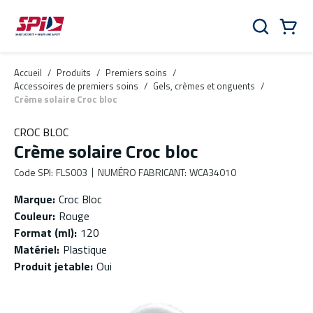
Aller au contenu principal
Skip to menu
Skip to footer
Panier
Rechercher
0 Items
Accueil
/
Produits
/
Premiers soins
/
Accessoires de premiers soins
/
Gels, crèmes et onguents
/
Crème solaire Croc bloc
CROC BLOC
Crème solaire Croc bloc
Code SPI
:
FLS003
NUMÉRO FABRICANT
:
WCA34010
Marque
:
Croc Bloc
Couleur
:
Rouge
Format (ml)
:
120
Matériel
:
Plastique
Produit jetable
:
Oui