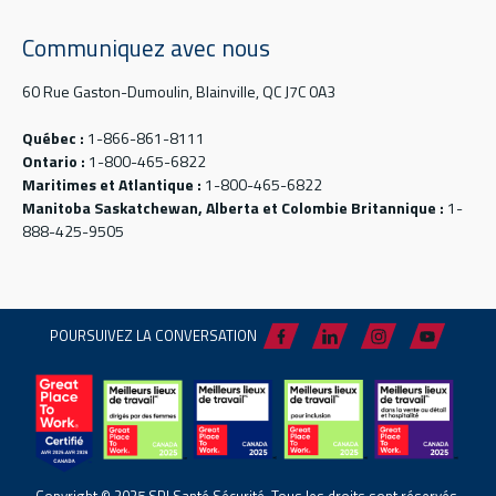
Communiquez avec nous
60 Rue Gaston-Dumoulin, Blainville, QC J7C 0A3
Québec :
1-866-861-8111
Ontario :
1-800-465-6822
Maritimes et Atlantique :
1-800-465-6822
Manitoba Saskatchewan, Alberta et Colombie Britannique :
1-
888-425-9505
POURSUIVEZ LA CONVERSATION
Copyright © 2025 SPI Santé Sécurité. Tous les droits sont réservés.