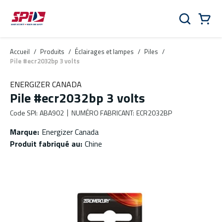
Aller au contenu principal
Skip to menu
Skip to footer
Panier
Rechercher
0 Items
Accueil
/
Produits
/
Éclairages et lampes
/
Piles
/
Pile #ecr2032bp 3 volts
ENERGIZER CANADA
Pile #ecr2032bp 3 volts
Code SPI
:
ABA902
NUMÉRO FABRICANT
:
ECR2032BP
Marque
:
Energizer Canada
Produit fabriqué au
:
Chine