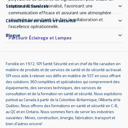
espace de travail rationalisé, favorisant une
Solutions & Services
communication efficace et assurant une atmosphère
sécurisée qui soutient à la fois la collaboration et
Consultation en santé et sécurité
l’excellence opérationnelle.
Blogue
Parcourir Éclairage et Lampes
Fondée en 1972, SPI Santé Sécurité est un chef de file canadien en
matière de produits et de services de santé et de sécurité au travail.
SPI vous aide à relever vos défis en matière de SST en vous offrant
des solutions 360 complètes et spécialisées qui comprennent des
équipements, des services techniques, des services de
consultation et de la formation en santé et sécurité. Nous expédions
partout au Canada à partir de la Colombie-Britannique, l’Alberta et le
Québec. Nous offrons des formations en santé et sécurité en C-B,
au QC et en Ontario. Nous sommes fiers de servir les industries
suivantes : Mines, construction, énergie, fabrication, transport et
bien d'autres encore!