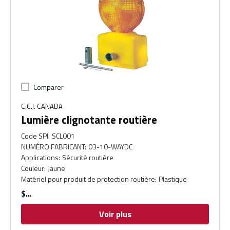
Comparer
C.C.I. CANADA
Lumière clignotante routière
Code SPI
:
SCL001
NUMÉRO FABRICANT
:
03-10-WAYDC
Applications
:
Sécurité routière
Couleur
:
Jaune
Matériel pour produit de protection routière
:
Plastique
$
Voir plus