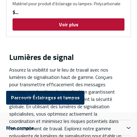
Matériel pour produit d'éclairage ou lampes
:
Polycarbonate
$
Voir plus
Lumières de signal
Assurez la visibilité sur le lieu de travail avec nos
lumières de signalisation haut de gamme. Conçues
pour transmettre efficacement des messages
cruciaux, nos lumières de signalisation garantissent
Parcourir Éclairages et lampes
une communication claire et renforcent la sécurité
globale. En utilisant des lumières de signalisation
spécialisées, vous optimisez activement la
coordination et minimisez les risques potentiels dans
Mon compte
l’environnement de travail. Explorez notre gamme
polyvalente de lumières de signalisation pour établir un