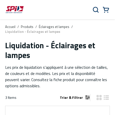
Aller au contenu principal
Skip to menu
Skip to footer
Panier
Rechercher
0 Items
Accueil
/
Produits
/
Éclairages et lampes
/
Liquidation - Éclairages et lampes
Liquidation - Éclairages et
lampes
Les prix de liquidation s'appliquent à une sélection de tailles,
de couleurs et de modèles. Les prix et la disponibilité
peuvent varier. Consultez la fiche produit pour connaître les
options admissibles.
3
Items
Trier & Filtrer
Vue grille
Vue de