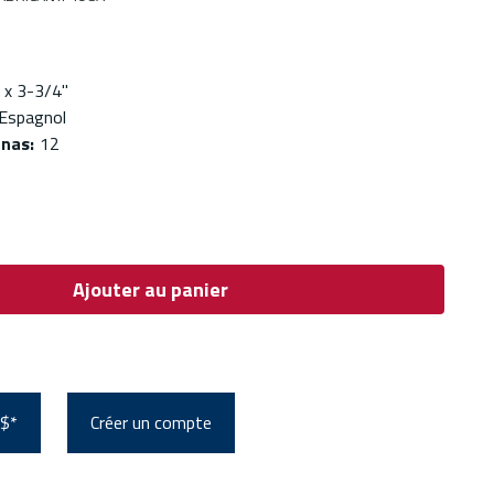
' x 3-3/4''
 Espagnol
enas
:
12
Ajouter au panier
 $*
Créer un compte