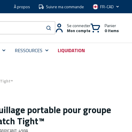
À propos
Suivre ma commande
Langue
Se connecter
Panier
Mon compte
0 Items
soumettre une recherche
RESSOURCES
LIQUIDATION
 Tight™
uillage portable pour groupe
atch Tight™
ABRICANT
:
498A