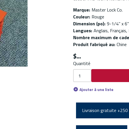
Marque
:
Master Lock Co.
Couleur
:
Rouge
Dimension (po)
:
9-1/4'' x 6'
Langues
:
Anglais, Français,
Nombre maximum de cad
Produit fabriqué au
:
Chine
$
Quantité
Ajouter à une liste
Livraison gratuite +250