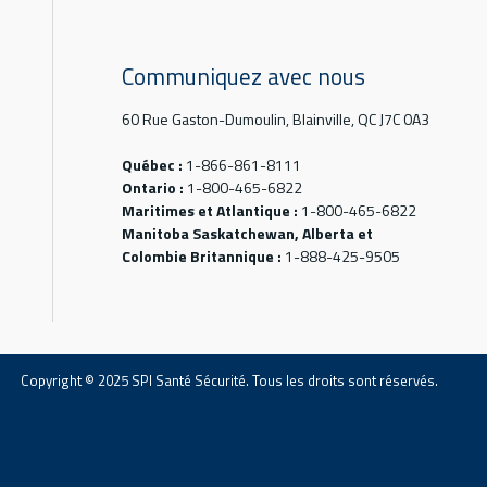
Communiquez avec nous
60 Rue Gaston-Dumoulin, Blainville, QC J7C 0A3
Québec :
1-866-861-8111
Ontario :
1-800-465-6822
Maritimes et Atlantique :
1-800-465-6822
Manitoba Saskatchewan, Alberta et
Colombie Britannique :
1-888-425-9505
Copyright © 2025 SPI Santé Sécurité. Tous les droits sont réservés.