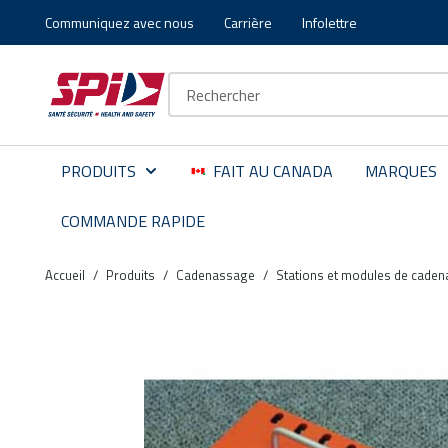
Communiquez avec nous
Carrière
Infolettre
Aller au contenu principal
Skip to menu
Skip to footer
Recherche sur le site
PRODUITS
FAIT AU CANADA
MARQUES
COMMANDE RAPIDE
Accueil
/
Produits
/
Cadenassage
/
Stations et modules de cade