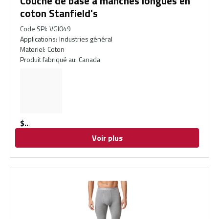
Couche de base à manches longues en
coton Stanfield's
Code SPI
:
VGI049
Applications
:
Industries général
Materiel
:
Coton
Produit fabriqué au
:
Canada
$
Voir plus