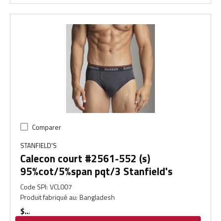
Comparer
STANFIELD'S
Calecon court #2561-552 (s)
95%cot/5%span pqt/3 Stanfield's
Code SPI
:
VCL007
Produit fabriqué au
:
Bangladesh
$