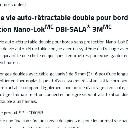
urces utiles).
de vie auto-rétractable double pour bor
MC
®
MC
tion Nano-Lok
DBI-SALA
3M
 vie auto-rétractable double pour bords sans protection Nano-Lok 
ne de vie auto-rétractable conçue avec un système de freinage ave
se qui arrête une chute en quelques centimètres pour vous garder en
en hauteur.
longes doubles avec câble galvanisé de 5 mm (3/16 po) d'une long
 boîtier en thermoplastique et d’accessoires résistants à la corrosion
-rétractable comprend également une boucle d’ancrage pivotante, 
r tige d’armature et un connecteur intégré servant à la fixation dir
 double à un harnais.
e produit SPI : CDI058
ur une fixation sûre au niveau des pieds et pour les bords trancha