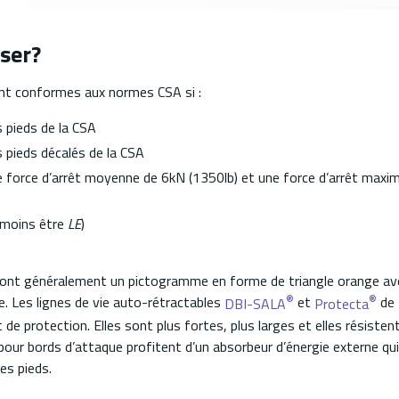
ser?
ont conformes aux normes CSA si :
 pieds de la CSA
 pieds décalés de la CSA
ne force d’arrêt moyenne de 6kN (1350lb) et une force d’arrêt maxi
u moins être
LE
)
s ont généralement un pictogramme en forme de triangle orange av
®
®
e. Les lignes de vie auto-rétractables
et
de 
DBI-SALA
Protecta
de protection. Elles sont plus fortes, plus larges et elles résisten
pour bords d’attaque profitent d’un absorbeur d’énergie externe qui,
es pieds.