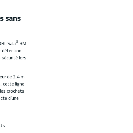
ds sans
®
DBI-Sala
3M
c détection
 sécurité lors
ueur de 2,4 m
, cette ligne
des crochets
ecte d’une
nts