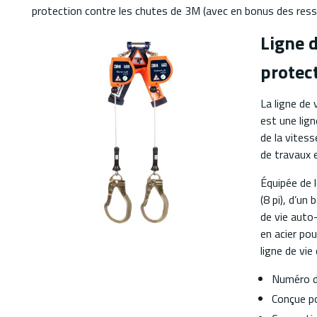
protection contre les chutes de 3M (avec en bonus des resso
Ligne 
protec
La ligne de
est une lig
de la vites
de travaux 
Équipée de 
(8 pi), d’un
de vie auto
en acier pou
ligne de vie
Numéro d
Conçue po