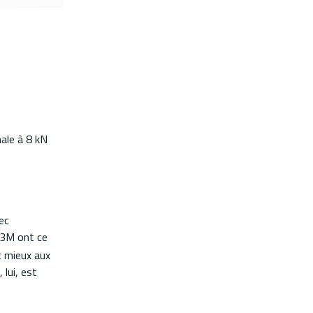
male à 8 kN
ec
3M ont ce
t mieux aux
 lui, est