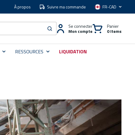
À propos
Suivre ma commande
Langue
Se connecter
Panier
Mon compte
0 Items
soumettre une recherche
RESSOURCES
LIQUIDATION