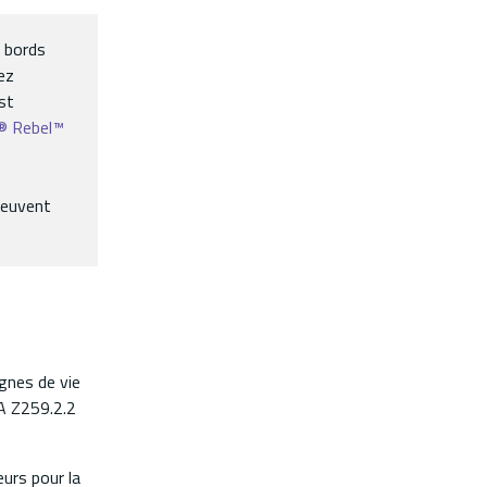
s bords
ez
st
a® Rebel™
 peuvent
gnes de vie
A Z259.2.2
urs pour la