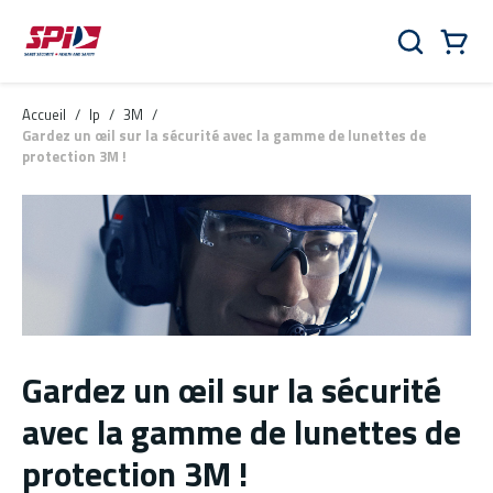
Aller au contenu principal
Skip to menu
Skip to footer
Panier
Rechercher
0 Items
Accueil
/
lp
/
3M
/
Gardez un œil sur la sécurité avec la gamme de lunettes de
protection 3M !
Gardez un œil sur la sécurité
avec la gamme de lunettes de
protection 3M !