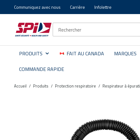
Communiquez avec nous
Carrière
Infolettre
Aller au contenu principal
Skip to menu
Skip to footer
Recherche sur le site
PRODUITS
FAIT AU CANADA
MARQUES
COMMANDE RAPIDE
Accueil
/
Produits
/
Protection respiratoire
/
Respirateur à épurat