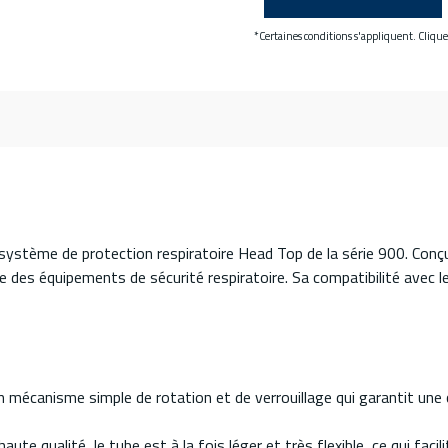
*Certaines conditions s'appliquent. Cliqu
 système de protection respiratoire Head Top de la série 900. Conç
ine des équipements de sécurité respiratoire. Sa compatibilité avec 
n mécanisme simple de rotation et de verrouillage qui garantit une c
aute qualité, le tube est à la fois léger et très flexible, ce qui faci