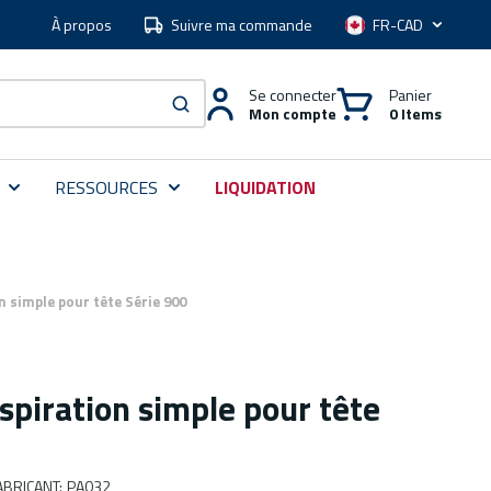
À propos
Suivre ma commande
Langue
Se connecter
Panier
Mon compte
0 Items
soumettre une recherche
RESSOURCES
LIQUIDATION
n simple pour tête Série 900
spiration simple pour tête
BRICANT
:
PA032