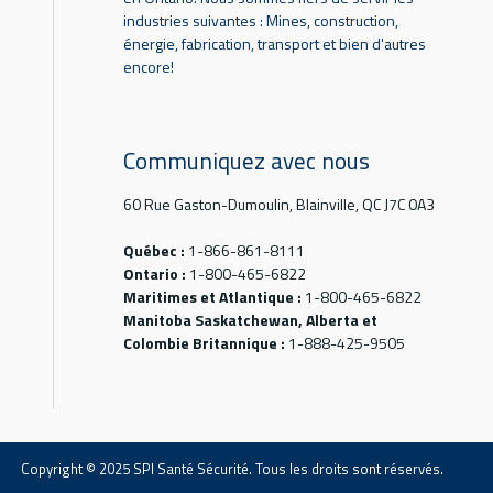
industries suivantes : Mines, construction,
énergie, fabrication, transport et bien d'autres
encore!
Communiquez avec nous
60 Rue Gaston-Dumoulin, Blainville, QC J7C 0A3
Québec :
1-866-861-8111
Ontario :
1-800-465-6822
Maritimes et Atlantique :
1-800-465-6822
Manitoba Saskatchewan, Alberta et
Colombie Britannique :
1-888-425-9505
Copyright © 2025 SPI Santé Sécurité. Tous les droits sont réservés.