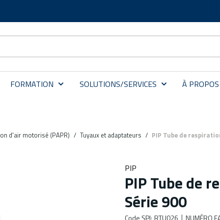
FORMATION
SOLUTIONS/SERVICES
À PROPOS
ion d'air motorisé (PAPR)
/
Tuyaux et adaptateurs
/
PIP Tube de respiratio
PIP
PIP Tube de re
Série 900
Code SPI
:
RTU026
NUMÉRO FA