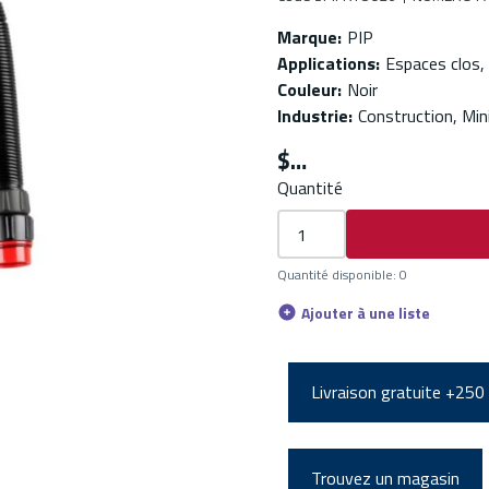
Marque
:
PIP
Applications
:
Espaces clos,
Couleur
:
Noir
Industrie
:
Construction, Min
$
Quantité
Quantité disponible
:
0
Ajouter à une liste
Livraison gratuite +250
Trouvez un magasin