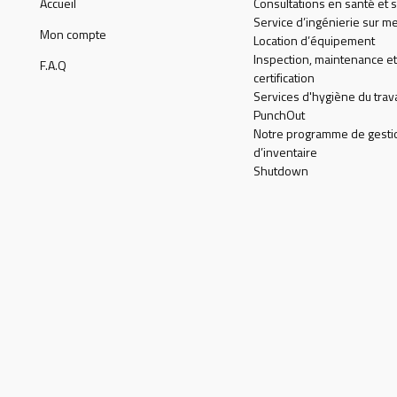
Accueil
Consultations en santé et s
Service d’ingénierie sur m
Mon compte
Location d’équipement
Inspection, maintenance et
F.A.Q
certification
Services d'hygiène du trava
PunchOut
Notre programme de gesti
d’inventaire
Shutdown