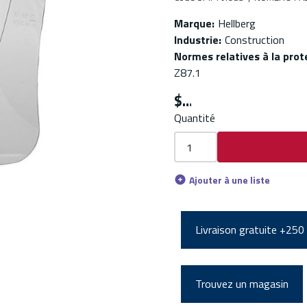
Marque
:
Hellberg
Industrie
:
Construction
Normes relatives à la prot
Z87.1
$
Quantité
Ajouter à une liste
Livraison gratuite +250
Trouvez un magasin