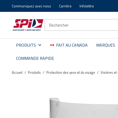
Communiquez avec nous
Carrière
Infolettre
Aller au contenu principal
Skip to menu
Skip to footer
Recherche sur le site
PRODUITS
FAIT AU CANADA
MARQUES
COMMANDE RAPIDE
Accueil
/
Produits
/
Protection des yeux et du visage
/
Visières et