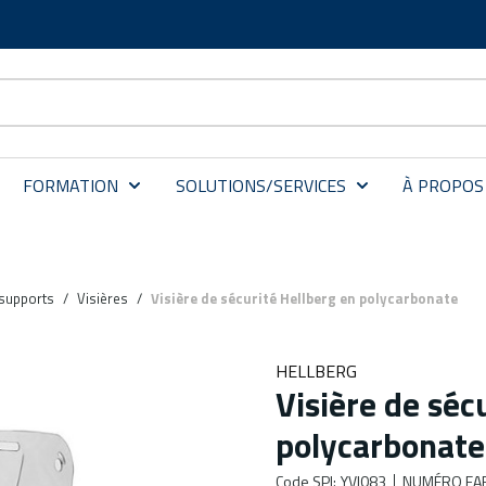
FORMATION
SOLUTIONS/SERVICES
À PROPOS
 supports
/
Visières
/
Visière de sécurité Hellberg en polycarbonate
HELLBERG
Visière de séc
polycarbonate
Code SPI
:
YVI083
NUMÉRO FA