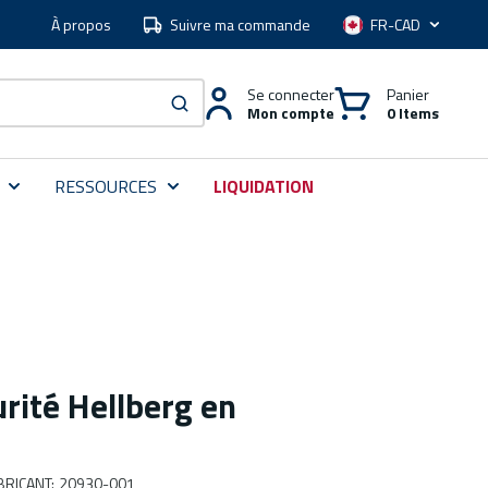
À propos
Suivre ma commande
Langue
Se connecter
Panier
Mon compte
0 Items
soumettre une recherche
RESSOURCES
LIQUIDATION
urité Hellberg en
BRICANT
:
20930-001