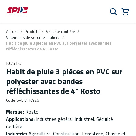
Aller au contenu principal
Skip to menu
Skip to footer
Panier
Rechercher
0 Items
Accueil
/
Produits
/
Sécurité routière
/
Vêtements de sécurité routière
/
Habit de pluie 3 pièces en PVC sur polyester avec bandes
réfléchissantes de 4” Kosto
KOSTO
Habit de pluie 3 pièces en PVC sur
polyester avec bandes
réfléchissantes de 4” Kosto
Code SPI
:
VHK426
Marque
:
Kosto
Applications
:
Industries général, Industriel, Sécurité
routière
Industrie
:
Agriculture, Construction, Foresterie, Chasse et