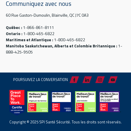
Communiquez avec nous
60 Rue Gaston-Dumoulin, Blainville, QC J7C 0A3
Québec :
1-866-861-8111
Ontario :
1-800-465-6822
Maritimes et Atlantique :
1-800-465-6822
Manitoba Saskatchewan, Alberta et Colombie Britannique :
1-
888-425-9505
POURSUIVEZ LA CONVERSATION
Copyright © 2025 SPI Santé Sécurité. Tous les droits sont réservés.