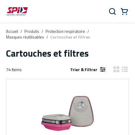
Aller au contenu principal
Skip to menu
Skip to footer
Panier
Rechercher
0 Items
Accueil
/
Produits
/
Protection respiratoire
/
Masques réutilisables
/
Cartouches et filtres
Cartouches et filtres
74
Items
Trier & Filtrer
Vue grille
Vue de