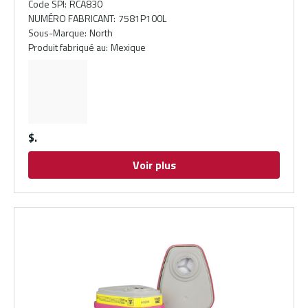
Code SPI
:
RCA830
NUMÉRO FABRICANT
:
7581P100L
Sous-Marque
:
North
Produit fabriqué au
:
Mexique
$
Voir plus