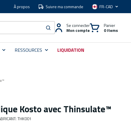
À propos
Suivre ma commande
Langue
Se connecter
Panier
Mon compte
0 Items
soumettre une recherche
RESSOURCES
LIQUIDATION
te™
lique Kosto avec Thinsulate™
BRICANT
:
THK001