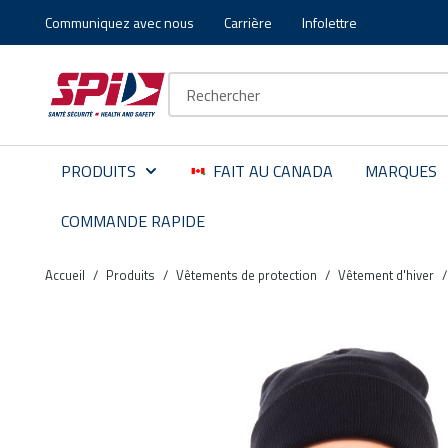
Communiquez avec nous
Carrière
Infolettre
Aller au contenu principal
Skip to menu
Skip to footer
Recherche sur le site
PRODUITS
FAIT AU CANADA
MARQUES
COMMANDE RAPIDE
Accueil
/
Produits
/
Vêtements de protection
/
Vêtement d'hiver
/