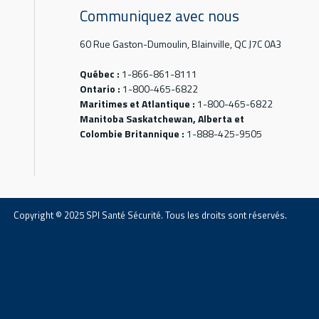
Communiquez avec nous
60 Rue Gaston-Dumoulin, Blainville, QC J7C 0A3
Québec :
1-866-861-8111
Ontario :
1-800-465-6822
Maritimes et Atlantique :
1-800-465-6822
Manitoba Saskatchewan, Alberta et
Colombie Britannique :
1-888-425-9505
Copyright © 2025 SPI Santé Sécurité. Tous les droits sont réservés.