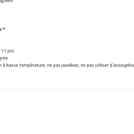
oignées
te™
/ 11 po)
grée
 à basse température, ne pas javelliser, ne pas utiliser d’assoupli