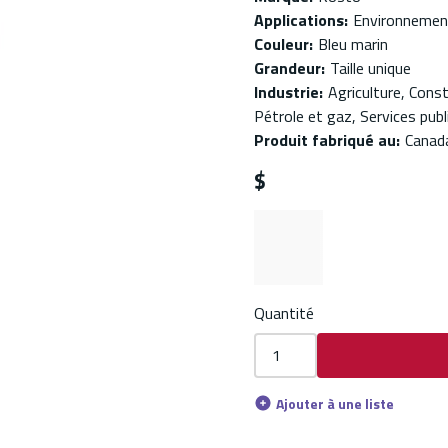
Applications
:
Environnements
Couleur
:
Bleu marin
Grandeur
:
Taille unique
Industrie
:
Agriculture, Const
Pétrole et gaz, Services publ
Produit fabriqué au
:
Canad
$
Quantité
Ajouter à une liste