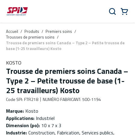
Aller au contenu principal
Skip to menu
Skip to footer
Panier
Rechercher
0 Items
Accueil
/
Produits
/
Premiers soins
/
Trousses de premiers soins
/
Trousse de premiers soins Canada – Type 2 – Petite trousse de
base (1-25 travailleurs) Kosto
KOSTO
Trousse de premiers soins Canada –
Type 2 – Petite trousse de base (1-
25 travailleurs) Kosto
Code SPI
:
FTR218
NUMÉRO FABRICANT
:
500-1194
Marque
:
Kosto
Applications
:
Industriel
Dimension (po)
:
10 x 7 x 3
Industrie
:
Construction, Fabrication, Services publics,